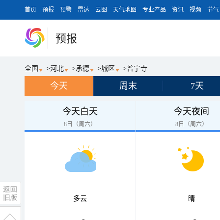
首页
预报
预警
雷达
云图
天气地图
专业产品
资讯
视频
节气
预报
全国
>
河北
>
承德
>
城区
>
普宁寺
今天
周末
7天
今天白天
今天夜间
8日（周六）
8日（周六）
多云
晴