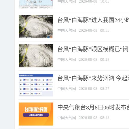
中国天气网
2026-08-08
10:05
台风“白海豚”进入我国24小时
中国天气网
2026-08-08
09:55
台风“白海豚”眼区模糊已“闭
中国天气网
2026-08-08
09:28
台风“白海豚”来势汹汹 今起
中国天气网
2026-08-08
08:57
中央气象台8月8日06时发
中国天气网
2026-08-08
08:48