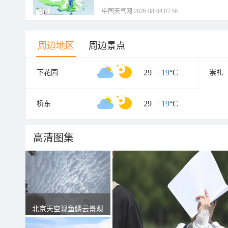
中国天气网 2026-08-04 07:56
周边地区
周边景点
29
/
19
°C
下花园
崇礼
29
/
19
°C
桥东
高清图集
北京天空现鱼鳞云景观