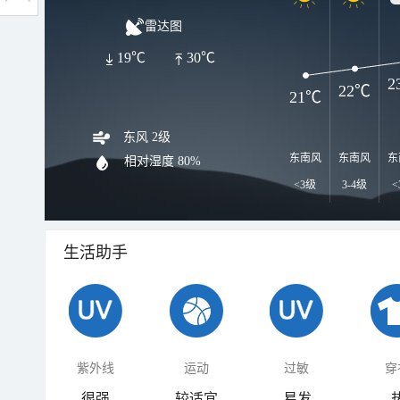
雷达图
19℃
30℃
2
22℃
21℃
东风 2级
东南风
东南风
东
相对湿度
80%
<3级
3-4级
<
生活助手
紫外线
运动
过敏
穿
很强
较适宜
易发