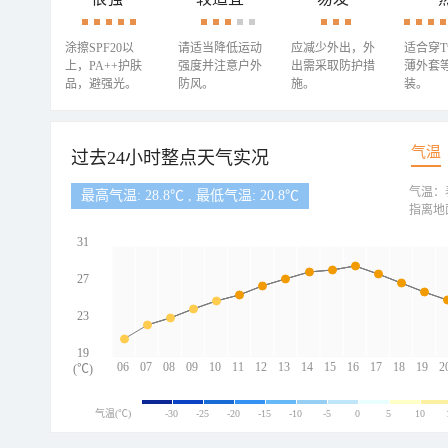
涂擦SPF20以
请适当降低运动
应减少外出，外
适合穿
上，PA++护肤
强度并注意户外
出需采取防护措
薄外套
品，避强光。
防风。
施。
装。
气温
过去24小时整点天气实况
气温：
最高气温: 28.8℃ , 最低气温: 20.8℃
指离地
31
27
23
19
06
07
08
09
10
11
12
13
14
15
16
17
18
19
2
(℃)
气温(℃)
-30
-25
-20
-15
-10
-5
0
5
10