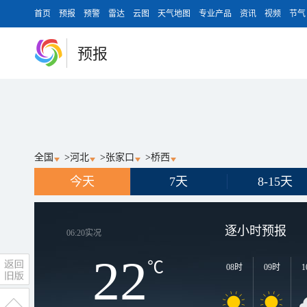
首页
预报
预警
雷达
云图
天气地图
专业产品
资讯
视频
节气
预报
全国
>
河北
>
张家口
>
桥西
今天
7天
8-15天
逐小时预报
06:20
实况
22
℃
08时
09时
1