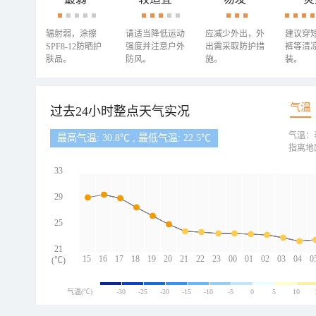
辐射弱，涂擦
请适当降低运动
应减少外出，外
建议穿
SPF8-12防晒护
强度并注意户外
出需采取防护措
裤等清
肤品。
防风。
施。
装。
气温
过去24小时整点天气实况
气温：
最高气温: 30.8℃ , 最低气温: 22.5℃
指离地
33
29
25
21
15
16
17
18
19
20
21
22
23
00
01
02
03
04
0
(℃)
气温(℃)
-30
-25
-20
-15
-10
-5
0
5
10