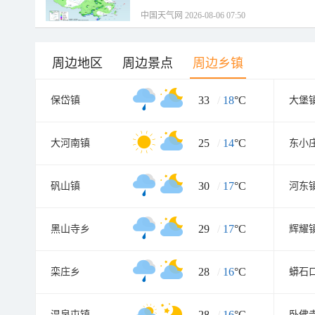
中国天气网 2026-08-06 07:50
周边地区
周边景点
周边乡镇
33
/
18
°C
保岱镇
大堡
25
/
14
°C
大河南镇
东小
30
/
17
°C
矾山镇
河东
29
/
17
°C
黑山寺乡
辉耀
28
/
16
°C
栾庄乡
蟒石
28
/
16
°C
温泉屯镇
卧佛