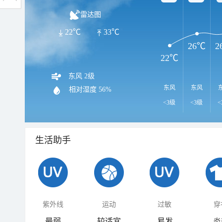
雷达图
22℃
33℃
26℃
2
22℃
东风 2级
东风
东风
相对湿度
56%
<3级
<3级
<
生活助手
紫外线
运动
过敏
穿
最弱
较适宜
易发
炎