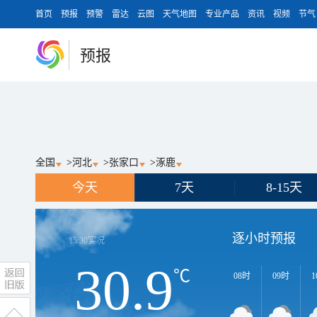
首页
预报
预警
雷达
云图
天气地图
专业产品
资讯
视频
节气
预报
全国
>
河北
>
张家口
>
涿鹿
今天
7天
8-15天
逐小时预报
15:30
实况
30.9
℃
08时
09时
1