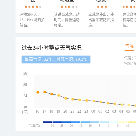
涂擦SPF大于
请适当减少运动
应减少外出，外
建议穿
15、PA+防晒护
时间，降低运动
出需采取防护措
裤等清
肤品。
强度。
施。
装。
气温
过去24小时整点天气实况
气温：
最高气温: 32℃ , 最低气温: 19.3℃
指离地
36
30
24
18
16
17
18
19
20
21
22
23
00
01
02
03
04
05
0
(℃)
气温(℃)
-30
-25
-20
-15
-10
-5
0
5
10