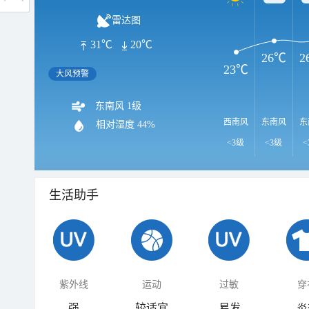
雷达图
31℃
20℃
26℃
2
23℃
大风预警
东南风 1级
西南风
东南风
东
相对湿度
44%
<3级
<3级
<
生活助手
紫外线
运动
过敏
穿
强
较适宜
易发
炎