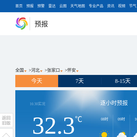
首页
预报
预警
雷达
云图
天气地图
专业产品
资讯
视频
节气
预报
全国
>
河北
>
张家口
>
怀安
今天
7天
8-15天
逐小时预报
16:30
实况
32.3
℃
08时
09时
1