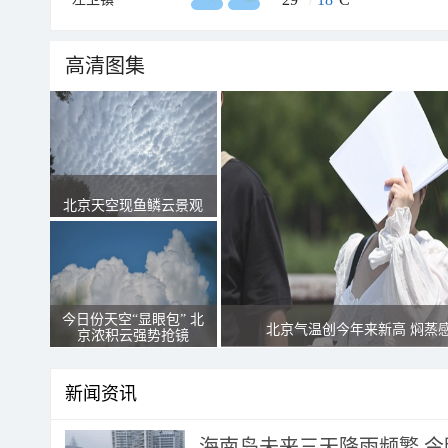
高清图集
北京天空现鱼鳞云景观
今日份天空“显眼包” 北
北京气温创今年来新高 焖蒸
京浓积云强势抢镜
新闻资讯
海南岛未来三天降雨频繁 