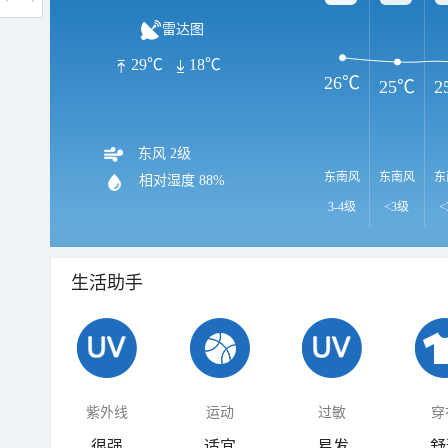
雷达图
29℃
18℃
26℃
25℃
2
东风 2级
东南风
东南风
东
相对湿度
88%
3-4级
<3级
<
生活助手
紫外线
运动
过敏
穿
很强
适宜
易发
舒