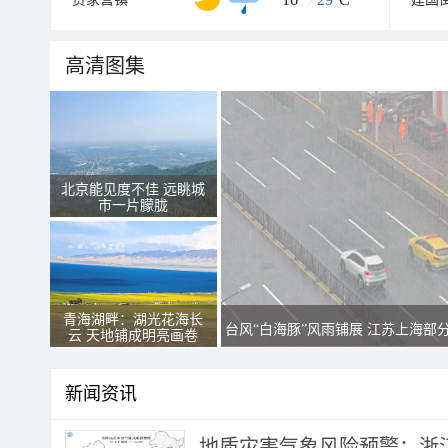
高清图集
北京能见度不佳 远眺城
市一片朦胧
青海湖畔：湖光花海长
台风“白海豚”风雨铺展 江苏上海部
云 天地铺成明亮画卷
新闻资讯
地质灾害气象风险预警：浙江