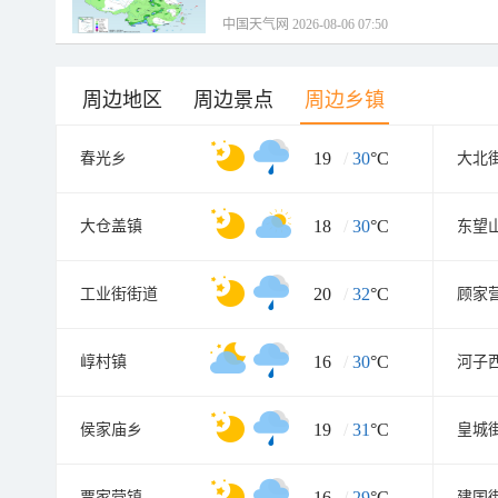
中国天气网 2026-08-06 07:50
周边地区
周边景点
周边乡镇
19
/
30
°C
春光乡
大北
18
/
30
°C
大仓盖镇
东望
20
/
32
°C
工业街街道
顾家
16
/
30
°C
崞村镇
河子
19
/
31
°C
侯家庙乡
皇城
16
/
29
°C
贾家营镇
建国