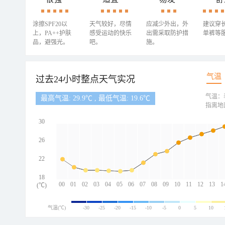
涂擦SPF20以
天气较好，尽情
应减少外出，外
建议穿
上，PA++护肤
感受运动的快乐
出需采取防护措
单裤等
品，避强光。
吧。
施。
气温
过去24小时整点天气实况
气温：
最高气温: 29.9℃ , 最低气温: 19.6℃
指离地
30
26
22
18
00
01
02
03
04
05
06
07
08
09
10
11
12
13
1
(℃)
气温(℃)
-30
-25
-20
-15
-10
-5
0
5
10