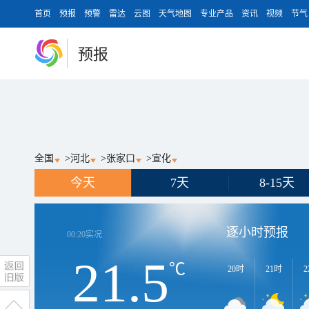
首页
预报
预警
雷达
云图
天气地图
专业产品
资讯
视频
节气
预报
全国
>
河北
>
张家口
>
宣化
今天
7天
8-15天
逐小时预报
00:20
实况
21.5
℃
20时
21时
2