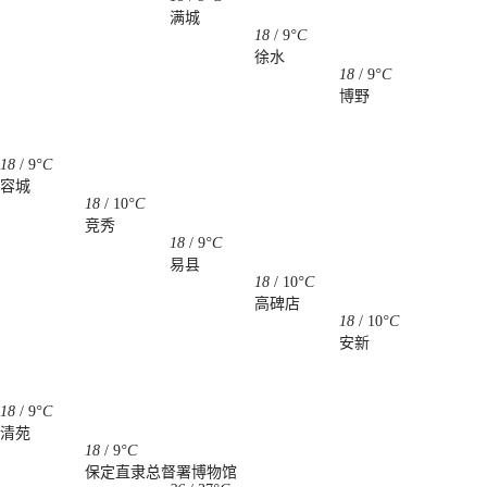
满城
18
/
9
°C
徐水
18
/
9
°C
博野
18
/
9
°C
容城
18
/
10
°C
竞秀
18
/
9
°C
易县
18
/
10
°C
高碑店
18
/
10
°C
安新
18
/
9
°C
清苑
18
/
9
°C
保定直隶总督署博物馆