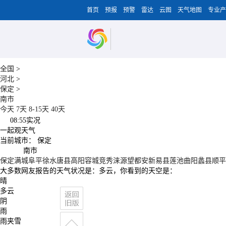
首页
预报
预警
雷达
云图
天气地图
专业产
全国
>
河北
>
保定
>
南市
今天
7天
8-15天
40天
08:55
实况
一起观天气
当前城市：
保定
南市
保定
满城
阜平
徐水
唐县
高阳
容城
竞秀
涞源
望都
安新
易县
莲池
曲阳
蠡县
顺平
大多数网友报告的天气状况是：
多云
，你看到的天空是：
晴
多云
阴
雨
雨夹雪