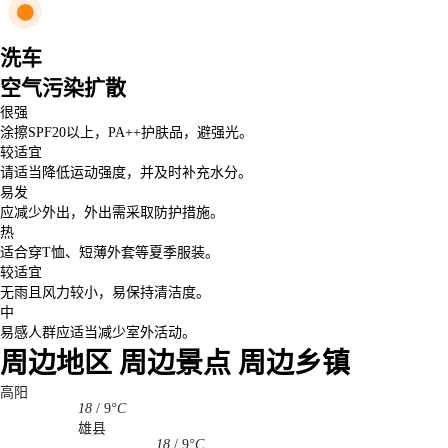
洗车
空气污染扩散
很强
涂擦SPF20以上，PA++护肤品，避强光。
较适宜
请适当降低运动强度，并及时补充水分。
易发
应减少外出，外出需采取防护措施。
热
适合穿T恤、短薄外套等夏季服装。
较适宜
无雨且风力较小，易保持清洁度。
中
易感人群应适当减少室外活动。
周边地区
周边景点
周边乡镇
高阳
18
/
9
°C
雄县
18
/
9
°C