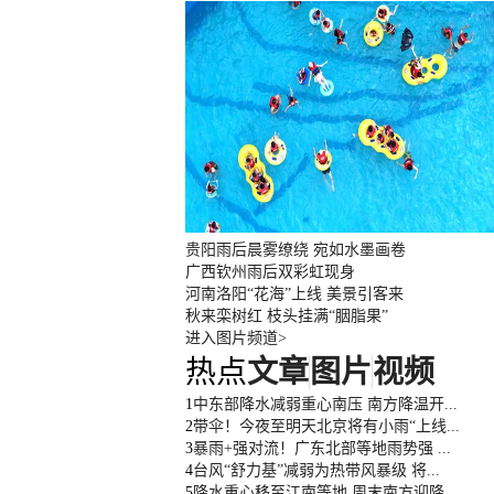
贵阳雨后晨雾缭绕 宛如水墨画卷
广西钦州雨后双彩虹现身
河南洛阳“花海”上线 美景引客来
秋来栾树红 枝头挂满“胭脂果”
进入图片频道>
热点
文章
图片
视频
1
中东部降水减弱重心南压 南方降温开...
2
带伞！今夜至明天北京将有小雨“上线...
3
暴雨+强对流！广东北部等地雨势强 ...
4
台风“舒力基”减弱为热带风暴级 将...
5
降水重心移至江南等地 周末南方迎降...