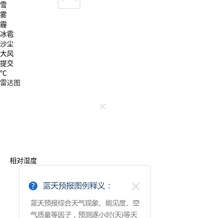
雪
雾
霾
冰雹
沙尘
大风
提交
℃
雷达图
相对湿度