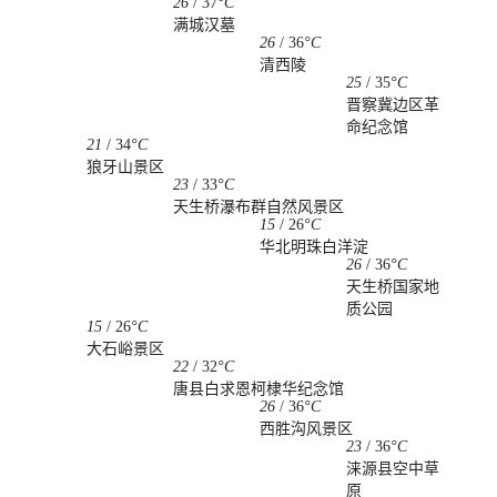
26
/
37
°C
满城汉墓
26
/
36
°C
清西陵
25
/
35
°C
晋察冀边区革
命纪念馆
21
/
34
°C
狼牙山景区
23
/
33
°C
天生桥瀑布群自然风景区
15
/
26
°C
华北明珠白洋淀
26
/
36
°C
天生桥国家地
质公园
15
/
26
°C
大石峪景区
22
/
32
°C
唐县白求恩柯棣华纪念馆
26
/
36
°C
西胜沟风景区
23
/
36
°C
涞源县空中草
原