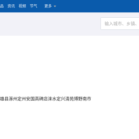
品
资讯
视频
节气
更多
雄县
涿州
定州
安国
高碑店
涞水
定兴
清苑
博野
南市