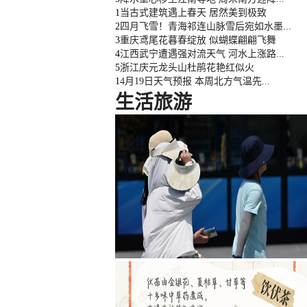
1
当古式建筑遇上春天 居然美到极致
2
四月飞雪！青海祁连山脉雪后宛如水墨...
3
重庆鸢尾花暮春绽放 似蝴蝶翩翩飞舞
4
江西武宁遭遇强对流天气 河水上涨路...
5
浙江庆元龙头山杜鹃花艳红似火
1
4月19日天气预报 本周北方气温先...
生活
旅游