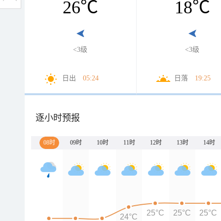
26
℃
18
℃
<3级
<3级
日出
05:24
日落
19:25
逐小时预报
08时
09时
10时
11时
12时
13时
14时
25°C
25°C
25°C
24°C