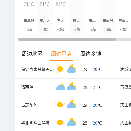
21°C
21°C
21°C
东北风
东北风
东风
东风
东风
东南风
东南风
<3级
<3级
<3级
<3级
<3级
<3级
<3级
周边地区
周边景点
周边乡镇
29
/
20
°C
保定直隶总督署博物馆
满城
28
/
21
°C
清西陵
29
/
20
°C
古莲花池
28
/
20
°C
华北明珠白洋淀