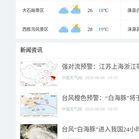
26
/
18
°C
大石峪景区
28
/
19
°C
西胜沟风景区
涞源
新闻资讯
强对流预警：江苏上海浙江等地
中国天气网
2026-08-08
10:05
台风橙色预警：“白海豚”将于
中国天气网
2026-08-08
10:05
台风“白海豚”进入我国24小时