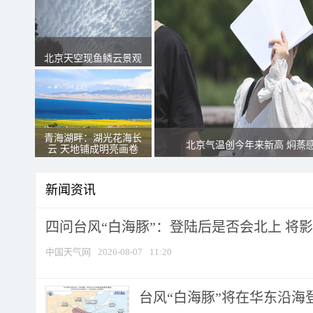
北京天空现鱼鳞云景观
青海湖畔：湖光花海长
北京气温创今年来新高 焖蒸
云 天地铺成明亮画卷
新闻资讯
四问台风“白海豚”：登陆后是否会北上 将影响
中国天气网
2026-08-07
11:20
台风“白海豚”将在华东沿海