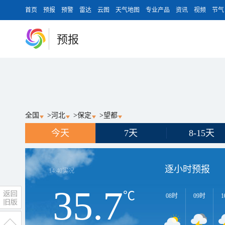
首页
预报
预警
雷达
云图
天气地图
专业产品
资讯
视频
节气
预报
全国
>
河北
>
保定
>
望都
今天
7天
8-15天
逐小时预报
14:40
实况
35.7
℃
08时
09时
1