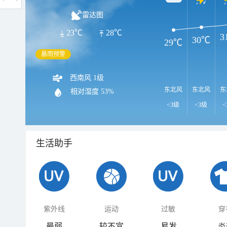
雷达图
23℃
28℃
3
30℃
29℃
暴雨预警
西南风 1级
东北风
东北风
东
相对湿度
53%
<3级
<3级
<
生活助手
紫外线
运动
过敏
穿
最弱
较不宜
易发
炎