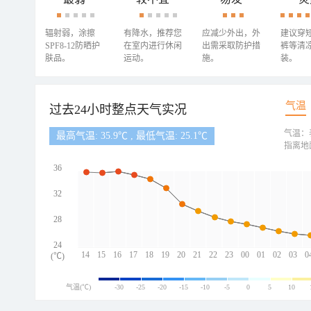
辐射弱，涂擦
有降水，推荐您
应减少外出，外
建议穿
SPF8-12防晒护
在室内进行休闲
出需采取防护措
裤等清
肤品。
运动。
施。
装。
气温
过去24小时整点天气实况
气温：
最高气温: 35.9℃ , 最低气温: 25.1℃
指离地
36
32
28
24
14
15
16
17
18
19
20
21
22
23
00
01
02
03
0
(℃)
气温(℃)
-30
-25
-20
-15
-10
-5
0
5
10