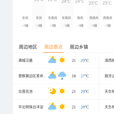
24°C
24°C
23°C
23°C
东风
东风
东南风
东南风
南风
西南风
西南风
<3级
<3级
<3级
<3级
<3级
<3级
<3级
周边地区
周边景点
周边乡镇
21
/
29
°C
满城汉墓
清西
18
/
27
°C
晋察冀边区革命纪念馆
狼牙
21
/
29
°C
古莲花池
21
/
28
°C
华北明珠白洋淀