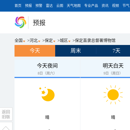
首页
预报
预警
雷达
云图
天气地图
专业产品
资讯
视频
节气
预报
全国
>
河北
>
保定
>
城区
>
保定直隶总督署博物馆
今天
周末
7天
今天夜间
明天白天
8日（周六）
9日（周日）
晴
晴