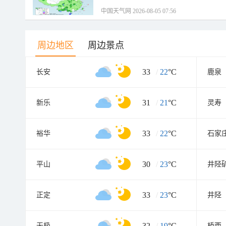
中国天气网 2026-08-05 07:56
周边地区
周边景点
33
/
22
°C
长安
鹿泉
31
/
21
°C
新乐
灵寿
33
/
22
°C
裕华
石家
30
/
23
°C
平山
井陉
33
/
23
°C
正定
井陉
32
/
19
°C
无极
桥西