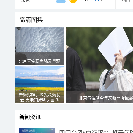
高清图集
北京天空现鱼鳞云景观
青海湖畔：湖光花海长
北京气温创今年来新高 焖蒸
云 天地铺成明亮画卷
新闻资讯