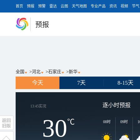
首页
预报
预警
雷达
云图
天气地图
专业产品
资讯
视频
节气
预报
全国
>
河北
>
石家庄
>
新华
今天
7天
8-15天
逐小时预报
13:45
实况
30
℃
08时
09时
1