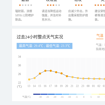
辐射弱，涂擦
请适当降低运动
应减少外出，外
建议穿
SPF8-12防晒护
强度，并及时补
出需采取防护措
裤等清
肤品。
充水分。
施。
装。
气温
过去24小时整点天气实况
气温：
最高气温: 29.4℃ , 最低气温: 23.3℃
指离地
34
30
26
22
13
14
15
16
17
18
19
20
21
22
23
00
01
02
0
(℃)
气温(℃)
-30
-25
-20
-15
-10
-5
0
5
10