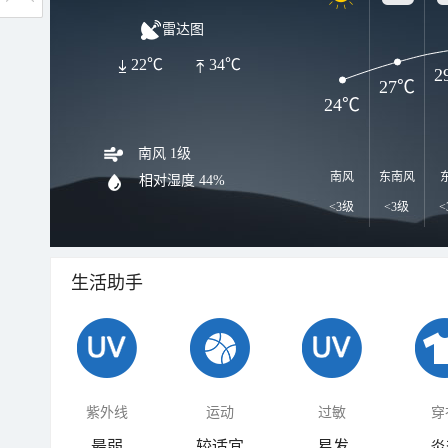
雷达图
22℃
34℃
2
27℃
24℃
南风 1级
南风
东南风
相对湿度
44%
<3级
<3级
<
生活助手
紫外线
运动
过敏
穿
最弱
较适宜
易发
炎