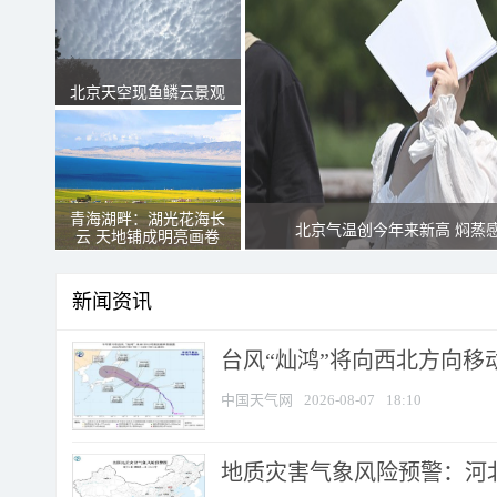
北京天空现鱼鳞云景观
青海湖畔：湖光花海长
北京气温创今年来新高 焖蒸
云 天地铺成明亮画卷
新闻资讯
台风“灿鸿”将向西北方向移
中国天气网
2026-08-07
18:10
地质灾害气象风险预警：河北