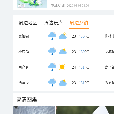
中国天气网 2026-08-03 08:00
周边地区
周边景点
周边乡镇
23
/
30
°C
窦妪镇
柳林
23
/
30
°C
楼底镇
栾城
24
/
31
°C
南高乡
郄马
23
/
31
°C
西营乡
冶河
高清图集