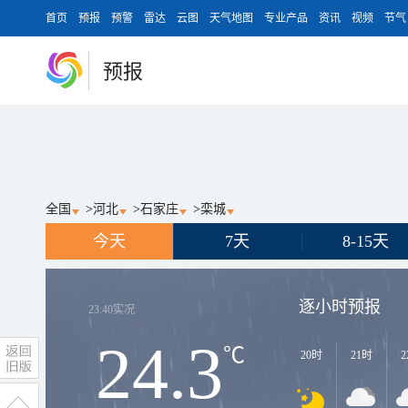
首页
预报
预警
雷达
云图
天气地图
专业产品
资讯
视频
节气
预报
全国
>
河北
>
石家庄
>
栾城
今天
7天
8-15天
逐小时预报
23:40
实况
24.3
℃
20时
21时
2