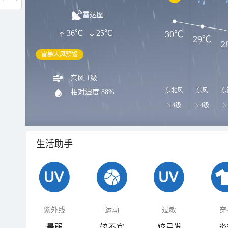
雷达图
36℃
25℃
30℃
29℃
2
雷暴大风预警
东风 1级
东北风
东风
东
相对湿度
88%
3-4级
3-4级
3
生活助手
紫外线
运动
过敏
穿
最弱
较不宜
较易发
炎