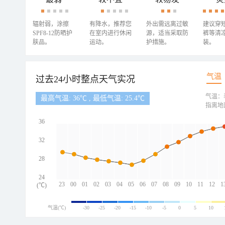
辐射弱，涂擦
有降水，推荐您
外出需远离过敏
建议穿
SPF8-12防晒护
在室内进行休闲
源，适当采取防
裤等清
肤品。
运动。
护措施。
装。
气温
过去24小时整点天气实况
气温：
最高气温: 36℃ , 最低气温: 25.4℃
指离地
36
32
28
24
23
00
01
02
03
04
05
06
07
08
09
10
11
12
1
(℃)
气温(℃)
-30
-25
-20
-15
-10
-5
0
5
10