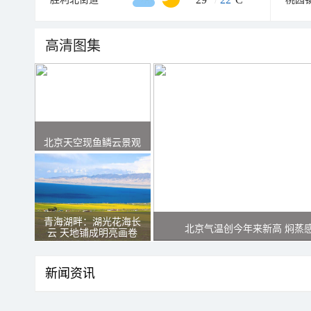
高清图集
北京天空现鱼鳞云景观
青海湖畔：湖光花海长
北京气温创今年来新高 焖蒸
云 天地铺成明亮画卷
新闻资讯