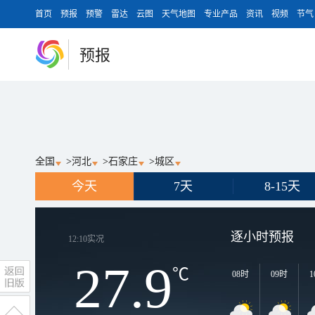
首页
预报
预警
雷达
云图
天气地图
专业产品
资讯
视频
节气
预报
全国
>
河北
>
石家庄
>
城区
今天
7天
8-15天
逐小时预报
12:10
实况
27.9
℃
08时
09时
1