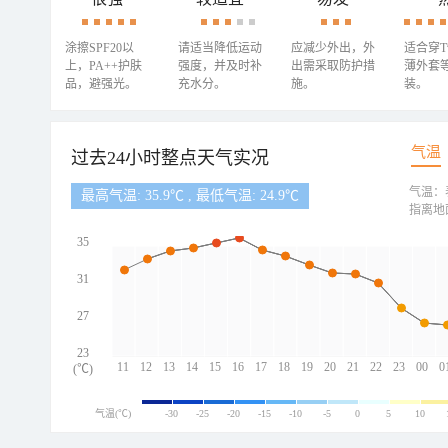
涂擦SPF20以
请适当降低运动
应减少外出，外
适合穿
上，PA++护肤
强度，并及时补
出需采取防护措
薄外套
品，避强光。
充水分。
施。
装。
气温
过去24小时整点天气实况
气温：
最高气温: 35.9℃ , 最低气温: 24.9℃
指离地
35
31
27
23
11
12
13
14
15
16
17
18
19
20
21
22
23
00
0
(℃)
气温(℃)
-30
-25
-20
-15
-10
-5
0
5
10