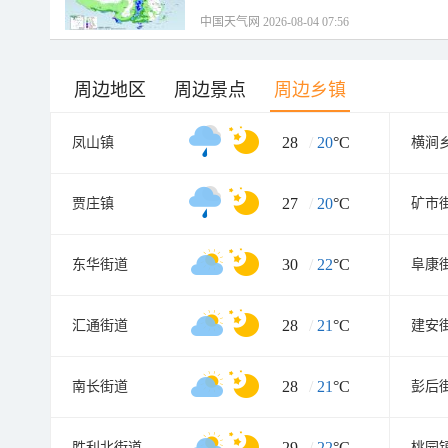
中国天气网 2026-08-04 07:56
周边地区
周边景点
周边乡镇
28
/
20
°C
凤山镇
横涧
27
/
20
°C
贾庄镇
矿市
30
/
22
°C
东华街道
阜康
28
/
21
°C
汇通街道
建安
28
/
21
°C
南长街道
彭后
29
/
22
°C
胜利北街道
桃园