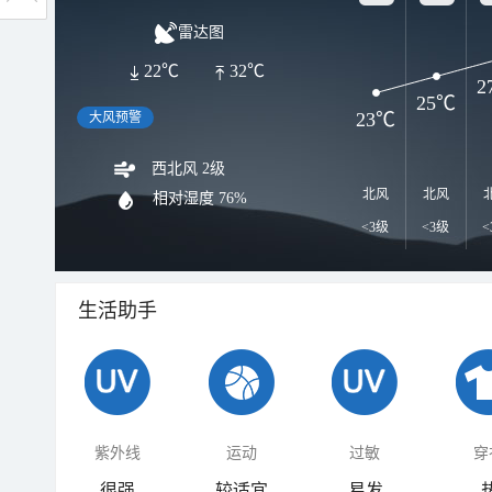
雷达图
22℃
32℃
2
25℃
23℃
大风预警
西北风 2级
北风
北风
相对湿度
76%
<3级
<3级
<
生活助手
紫外线
运动
过敏
穿
很强
较适宜
易发