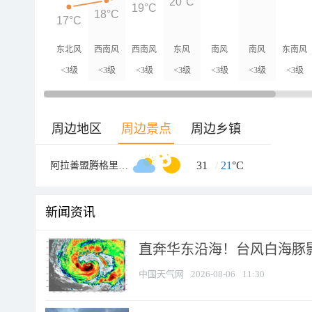
20°C
19°C
18°C
17°C
东北风
西南风
西南风
东风
南风
南风
东南风
<3级
<3级
<3级
<3级
<3级
<3级
<3级
周边地区
周边景点
周边乡镇
31
/
21
°C
阿拉善盟腾格里达来月亮湖沙漠生态探险旅游区
新闻资讯
直奔华东沿海！台风白海豚影
中国天气网
2026-08-06
11:30