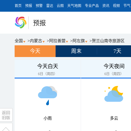
首页
预报
预警
雷达
云图
天气地图
专业产品
资讯
视频
节气
预报
全国
>
内蒙古
>
阿拉善盟
>
阿左旗
>
贺兰山南寺旅游区
今天
周末
7天
今天白天
今天夜间
6日（周四）
6日（周四）
小雨
多云