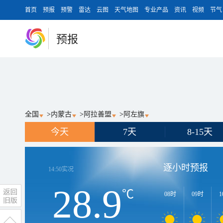
首页
预报
预警
雷达
云图
天气地图
专业产品
资讯
视频
节气
预报
全国
>
内蒙古
>
阿拉善盟
>
阿左旗
今天
7天
8-15天
逐小时预报
14:50
实况
28.9
℃
08时
09时
1