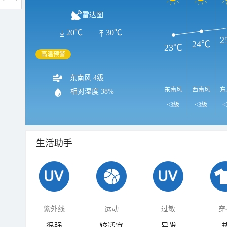
雷达图
20℃
30℃
2
24℃
23℃
高温预警
东南风 4级
东南风
西南风
东
相对湿度
38%
<3级
<3级
<
生活助手
紫外线
运动
过敏
穿
很强
较适宜
易发