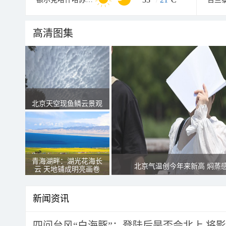
高清图集
北京天空现鱼鳞云景观
青海湖畔：湖光花海长
北京气温创今年来新高 焖蒸
云 天地铺成明亮画卷
新闻资讯
四问台风“白海豚”：登陆后是否会北上 将影响