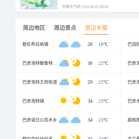
中国天气网 2026-08-03 08:00
周边地区
周边景点
周边乡镇
28
/
18
°C
敖伦布拉格镇
巴润
30
/
22
°C
巴彦浩特额鲁特街道
29
/
22
°C
巴彦浩特王府街道
巴彦
34
/
23
°C
巴彦浩特镇
巴彦
34
/
23
°C
巴彦诺日公苏木乡
超格
33
/
21
°C
额尔克哈什哈苏木乡
吉兰