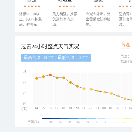
涂擦SPF20以
风力稍强，推荐
应减少外出，外
适合穿
上，PA++护肤
您进行室内运
出需采取防护措
薄外套
品，避强光。
动。
施。
装。
气温
过去24小时整点天气实况
气温：
最高气温: 30.1℃ , 最低气温: 20.7℃
指离地
31
27
23
19
14
15
16
17
18
19
20
21
22
23
00
01
02
03
0
(℃)
气温(℃)
-30
-25
-20
-15
-10
-5
0
5
10