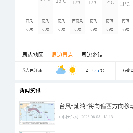
13°C
12°C
12°C
12°C
11°C
西风
南风
南风
西南风
南风
南风
南风
<3级
<3级
<3级
<3级
<3级
<3级
<3级
周边地区
周边景点
周边乡镇
14
/
25
°C
成吉思汗庙
万豪
新闻资讯
台风“灿鸿”将向偏西方向移
中国天气网
2026-08-08
18:18