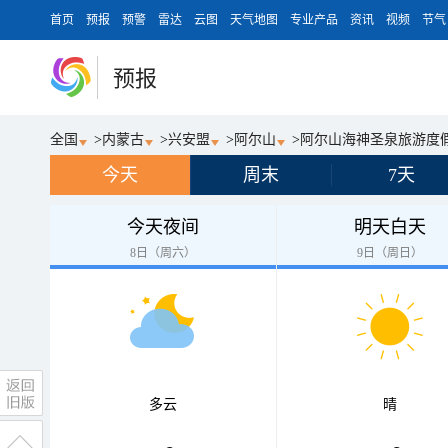
首页
预报
预警
雷达
云图
天气地图
专业产品
资讯
视频
节气
预报
全国
>
内蒙古
>
兴安盟
>
阿尔山
>
阿尔山海神圣泉旅游度
今天
周末
7天
今天夜间
明天白天
8日（周六）
9日（周日）
多云
晴