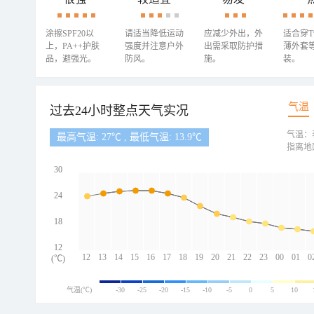
涂擦SPF20以
请适当降低运动
应减少外出，外
适合穿
上，PA++护肤
强度并注意户外
出需采取防护措
薄外套
品，避强光。
防风。
施。
装。
气温
过去24小时整点天气实况
气温：
最高气温: 27℃ , 最低气温: 13.9℃
指离地
30
24
18
12
12
13
14
15
16
17
18
19
20
21
22
23
00
01
0
(℃)
气温(℃)
-30
-25
-20
-15
-10
-5
0
5
10