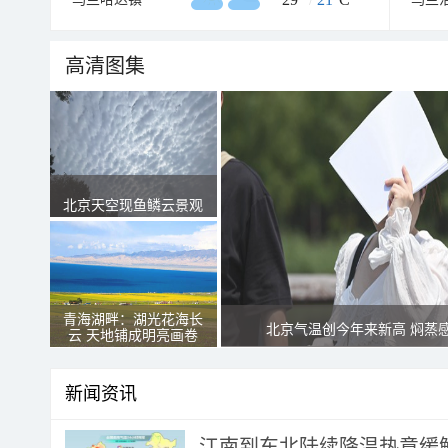
高清图集
北京天空现鱼鳞云景观
青海湖畔：湖光花海长
北京气温创今年来新高 焖蒸
云 天地铺成明亮画卷
新闻资讯
江南到东北陆续降温热意缓解