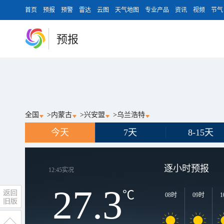
首页
预报
预警
雷达
云图
天气地图
专业产品
资讯
视频
节气
预报
全国
>
内蒙古
>
兴安盟
>
乌兰浩特
今天
7天
8-15天
逐小时预报
12:45
实况
27.3
℃
08时
09时
1