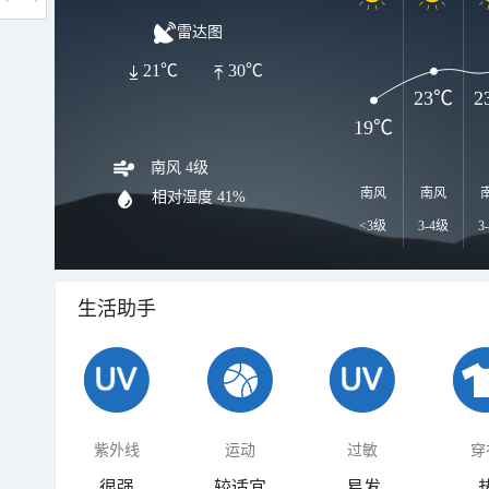
雷达图
21℃
30℃
23℃
2
19℃
南风 4级
南风
南风
相对湿度
41%
<3级
3-4级
3
生活助手
紫外线
运动
过敏
穿
很强
较适宜
易发