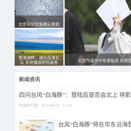
北京天空现鱼鳞云景观
青海湖畔：湖光花海长
北京气温创今年来新高 焖蒸
云 天地铺成明亮画卷
新闻资讯
四问台风“白海豚”：登陆后是否会北上 将影响
中国天气网
2026-08-07
11:20
台风“白海豚”将在华东沿海