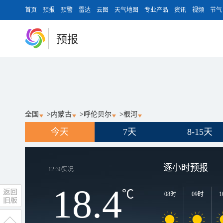
首页
预报
预警
雷达
云图
天气地图
专业产品
资讯
视频
节气
预报
全国
>
内蒙古
>
呼伦贝尔
>
根河
今天
7天
8-15天
逐小时预报
12:30
实况
18.4
℃
08时
09时
1