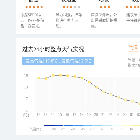
涂擦SPF20以
风力稍强，推荐
应减少外出，外
建议穿
上，PA++护肤
您进行室内运
出需采取防护措
牛仔裤
品，避强光。
动。
施。
气温
过去24小时整点天气实况
气温：
最高气温: 19.8℃ , 最低气温: 2.5℃
指离地
19
13
7
1
12
13
14
15
16
17
18
19
20
21
22
23
00
01
0
(℃)
气温(℃)
-30
-25
-20
-15
-10
-5
0
5
10