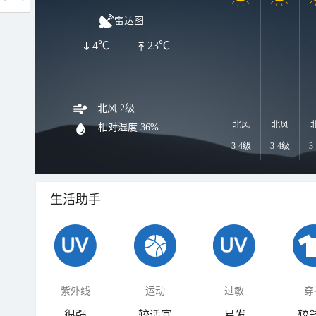
雷达图
4℃
23℃
北风 2级
北风
北风
相对湿度
36%
3-4级
3-4级
3
生活助手
紫外线
运动
过敏
穿
很强
较适宜
易发
较