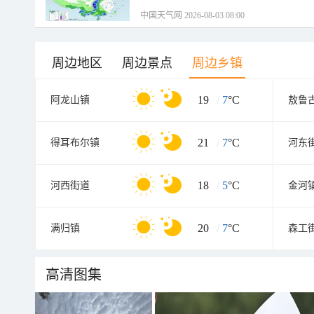
中国天气网 2026-08-03 08:00
周边地区
周边景点
周边乡镇
19
/
7
°C
阿龙山镇
敖鲁
21
/
7
°C
得耳布尔镇
河东
18
/
5
°C
河西街道
金河
20
/
7
°C
满归镇
森工
高清图集