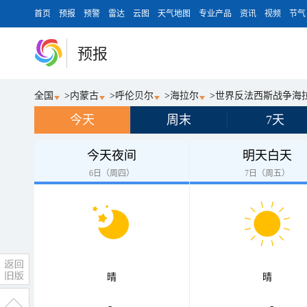
首页
预报
预警
雷达
云图
天气地图
专业产品
资讯
视频
节气
预报
全国
>
内蒙古
>
呼伦贝尔
>
海拉尔
>
世界反法西斯战争海
今天
周末
7天
今天夜间
明天白天
6日（周四）
7日（周五）
晴
晴