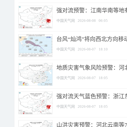
强对流预警：江南华南等地有
中国天气网
2026-08-08
06:05
台风“灿鸿”将向西北方向移
中国天气网
2026-08-07
18:10
地质灾害气象风险预警：河北
中国天气网
2026-08-07
18:05
强对流天气蓝色预警：浙江东部
中国天气网
2026-08-07
18:05
山洪灾害预警：河北云南等7