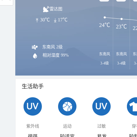
雷达图
30℃
17℃
24℃
23℃
2
东南风 2级
东南风
东南风
东
相对湿度
99%
3-4级
3-4级
3
生活助手
紫外线
运动
过敏
穿
很强
较适宜
易发
较