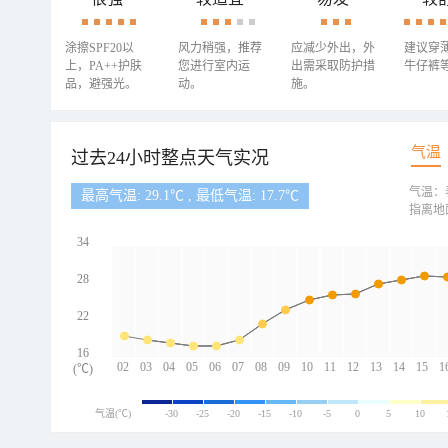
涂擦SPF20以
风力稍强，推荐
应减少外出，外
建议穿
上，PA++护肤
您进行室内运
出需采取防护措
牛仔裤
品，避强光。
动。
施。
气温
过去24小时整点天气实况
气温：
最高气温: 29.1℃ , 最低气温: 17.7℃
指离地
34
28
22
16
02
03
04
05
06
07
08
09
10
11
12
13
14
15
1
(℃)
气温(℃)
-30
-25
-20
-15
-10
-5
0
5
10