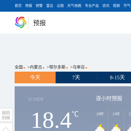
首页
预报
预警
雷达
云图
天气地图
专业产品
资讯
视频
节气
预报
全国
>
内蒙古
>
鄂尔多斯
>
乌审召
今天
7天
8-15天
逐小时预报
02:35
实况
18.4
℃
20时
21时
2