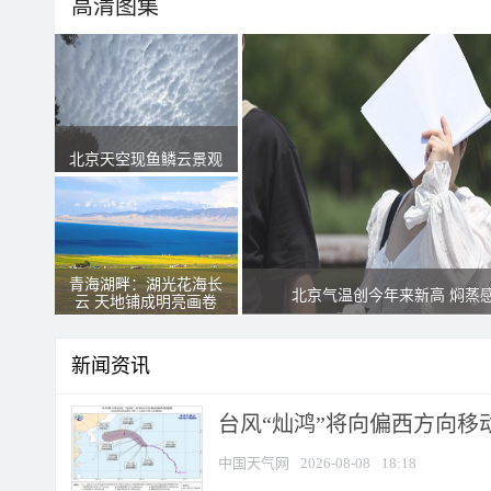
高清图集
北京天空现鱼鳞云景观
青海湖畔：湖光花海长
北京气温创今年来新高 焖蒸
云 天地铺成明亮画卷
新闻资讯
台风“灿鸿”将向偏西方向移
中国天气网
2026-08-08
18:18