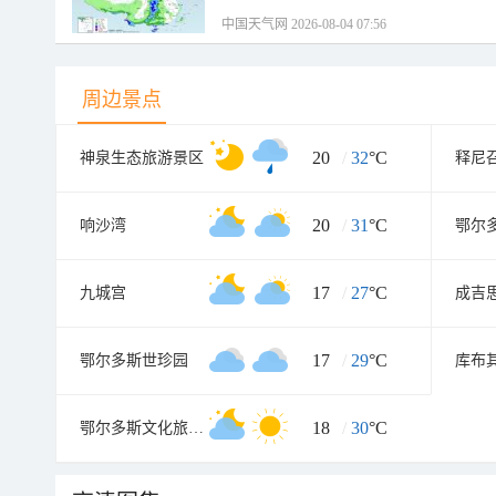
中国天气网 2026-08-04 07:56
周边景点
20
/
32
°C
神泉生态旅游景区
释尼
20
/
31
°C
响沙湾
17
/
27
°C
九城宫
成吉
17
/
29
°C
鄂尔多斯世珍园
18
/
30
°C
鄂尔多斯文化旅游村