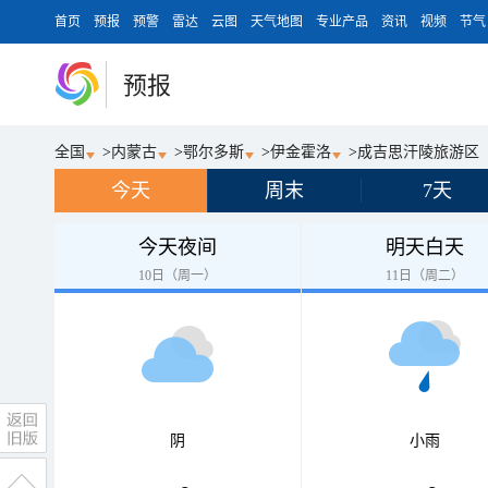
首页
预报
预警
雷达
云图
天气地图
专业产品
资讯
视频
节气
预报
全国
>
内蒙古
>
鄂尔多斯
>
伊金霍洛
>
成吉思汗陵旅游区
今天
周末
7天
今天夜间
明天白天
10日（周一）
11日（周二）
阴
小雨