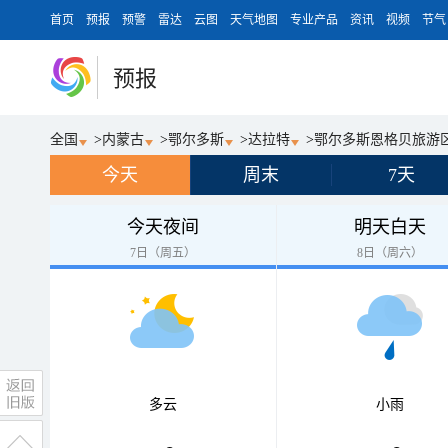
首页
预报
预警
雷达
云图
天气地图
专业产品
资讯
视频
节气
预报
全国
>
内蒙古
>
鄂尔多斯
>
达拉特
>
鄂尔多斯恩格贝旅游
今天
周末
7天
今天夜间
明天白天
7日（周五）
8日（周六）
多云
小雨