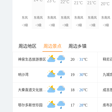
24°C
23°C
22°C
21°C
21°C
20°C
东风
东南风
东南风
东南风
东南风
东南风
东南风
<3级
<3级
<3级
<3级
<3级
<3级
<3级
周边地区
周边景点
周边乡镇
20
/
31
°C
神泉生态旅游景区
释尼
19
/
30
°C
响沙湾
九城
18
/
26
°C
大秦直道文化旅游景区
成吉
17
/
28
°C
鄂尔多斯世珍园