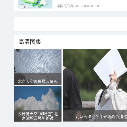
中国天气网 2026-08-02 07:58
高清图集
北京天空现鱼鳞云景观
今日份天空“显眼包” 北
北京气温创今年来新高 焖蒸
京浓积云强势抢镜