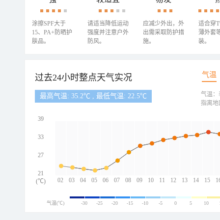
涂擦SPF大于
请适当降低运动
应减少外出，外
适合穿
15、PA+防晒护
强度并注意户外
出需采取防护措
薄外套
肤品。
防风。
施。
装。
气温
过去24小时整点天气实况
气温：
最高气温: 35.2℃ , 最低气温: 22.5℃
指离地
39
33
27
21
02
03
04
05
06
07
08
09
10
11
12
13
14
15
1
(℃)
气温(℃)
-30
-25
-20
-15
-10
-5
0
5
10