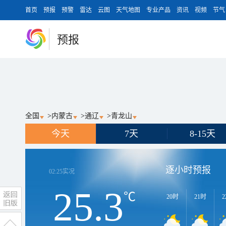
首页
预报
预警
雷达
云图
天气地图
专业产品
资讯
视频
节气
预报
全国
>
内蒙古
>
通辽
>
青龙山
今天
7天
8-15天
逐小时预报
02:25
实况
25.3
℃
20时
21时
2