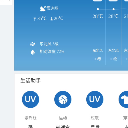
雷达图
28℃
28℃
2
35℃
20℃
东北风 3级
东北风
东北风
东
相对湿度
72%
<3级
<3级
<
生活助手
紫外线
运动
过敏
穿
强
较适宜
易发