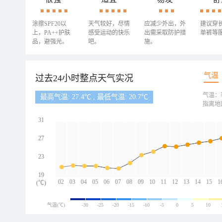
涂擦SPF20以
天气较好，尽情
应减少外出，外
建议穿
上，PA++护肤
感受运动的快乐
出需采取防护措
单裤等
品，避强光。
吧。
施。
气温
过去24小时整点天气实况
气温：
最高气温: 27.4℃ , 最低气温: 20.7℃
指离地
31
27
23
19
02
03
04
05
06
07
08
09
10
11
12
13
14
15
1
(℃)
气温(℃)
-30
-25
-20
-15
-10
-5
0
5
10