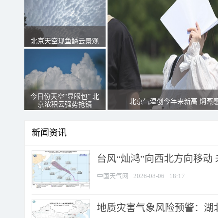
北京天空现鱼鳞云景观
今日份天空“显眼包” 北
北京气温创今年来新高 焖蒸
京浓积云强势抢镜
新闻资讯
台风“灿鸿”向西北方向移动
中国天气网
2026-08-06
18:17
地质灾害气象风险预警：湖北