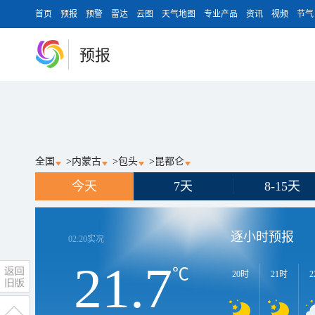
首页
预报
预警
雷达
云图
天气地图
专业产品
资讯
视频
节气
预报
全国
>
内蒙古
>
包头
>
昆都仑
今天
7天
8-15天
逐小时预报
02:20
实况
21.7
℃
20时
21时
2