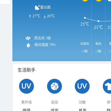
雷达图
27℃
20℃
23℃
21℃
2
西北风 2级
东南风
南风
相对湿度
78%
<3级
<3级
<
生活助手
紫外线
运动
过敏
穿
很强
适宜
易发
舒