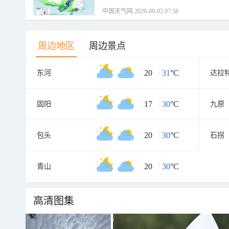
中国天气网 2026-08-02 07:58
周边地区
周边景点
20
/
31
°C
东河
达拉
17
/
30
°C
固阳
九原
20
/
30
°C
包头
石拐
20
/
30
°C
青山
高清图集