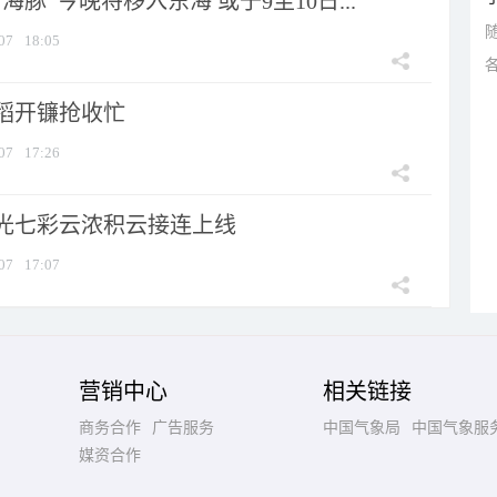
海豚”今晚将移入东海 或于9至10日...
07
18:05
稻开镰抢收忙
07
17:26
光七彩云浓积云接连上线
07
17:07
营销中心
相关链接
商务合作
广告服务
中国气象局
中国气象服
媒资合作