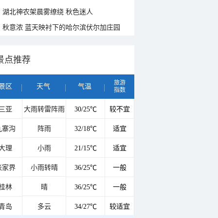
湖北神农架晨雾缭绕 秋色迷人
秋意浓 蓝天映衬下的哈尔滨伏尔加庄园
景点推荐
旅游
景区
天气
气温
指数
三亚
大雨转雷阵雨
30/25℃
较不宜
九寨沟
阵雨
32/18℃
适宜
大理
小雨
21/15℃
适宜
张家界
小雨转晴
36/25℃
一般
桂林
晴
36/25℃
一般
青岛
多云
34/27℃
较适宜