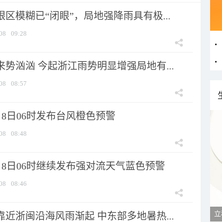
眼区模糊已“闭眼”，局地强降雨具有极...
08
09:28
来势汹汹 今起浙江雨势明显增强局地有...
08
08:57
8日06时发布台风橙色预警
08
08:48
月8日06时继续发布强对流天气蓝色预警
08
08:46
立
靠近浙闽沿海风雨渐起 中东部多地暑热...