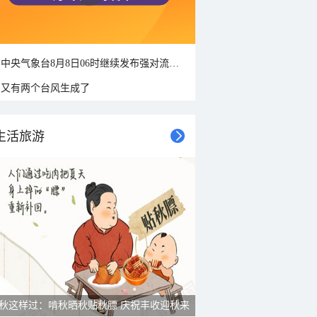
中央气象台8月8日06时继续发布强对流天气蓝色预警
又有两个台风生成了
生活旅游
秋这样过：啃秋晒秋贴秋膘 庆祝丰收迎秋来