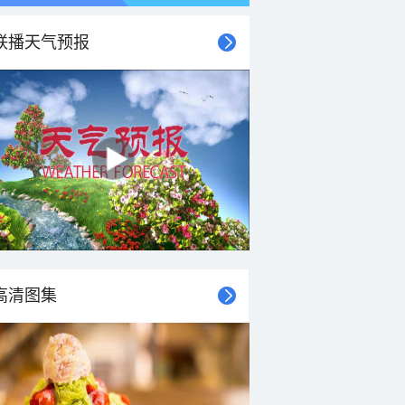
联播天气预报
21时
22时
23时
00时
01时
02时
03时
04时
高清图集