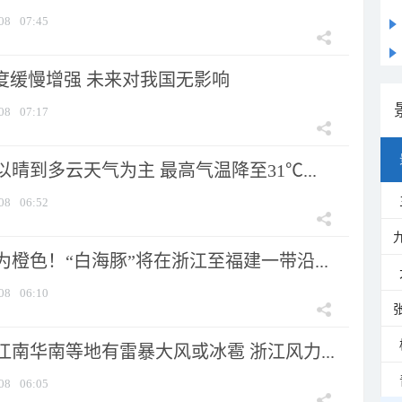
08
07:45
强度缓慢增强 未来对我国无影响
08
07:17
晴到多云天气为主 最高气温降至31℃...
08
06:52
橙色！“白海豚”将在浙江至福建一带沿...
08
06:10
南华南等地有雷暴大风或冰雹 浙江风力...
08
06:05