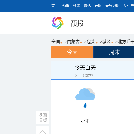
首页
预报
预警
雷达
云图
天气地图
专业产
预报
全国
>
内蒙古
>
包头
>
城区
>
北方兵
今天
周末
今天白天
8日（周六）
小雨