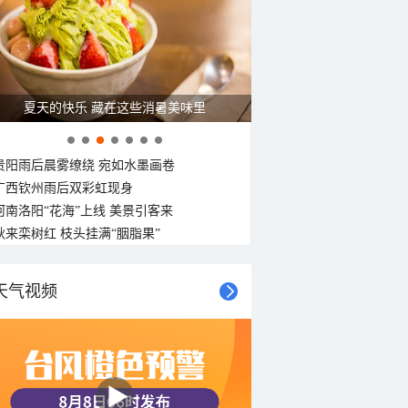
26°C
25°C
25°C
25°C
24°C
23°C
22°C
22°C
东南风
东南风
东南风
东南风
东南风
东南风
东南风
东南风
<3级
<3级
<3级
<3级
<3级
<3级
<3级
<3级
夏天的快乐 藏在这些消暑美味里
贵阳雨后晨雾缭绕 宛如水墨画卷
广西钦州雨后双彩虹现身
河南洛阳“花海”上线 美景引客来
秋来栾树红 枝头挂满“胭脂果”
天气视频