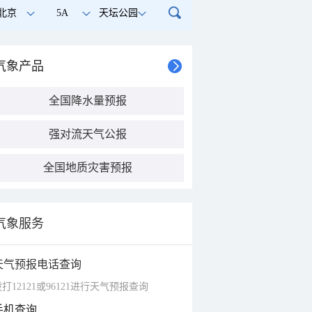
北京
5A
天坛公园
气象产品
全国降水量预报
强对流天气公报
全国地质灾害预报
气象服务
天气预报电话查询
打12121或96121进行天气预报查询
手机查询