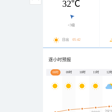
32
℃
<3级
日出
05:42
逐小时预报
08时
09时
10时
11时
12
29°