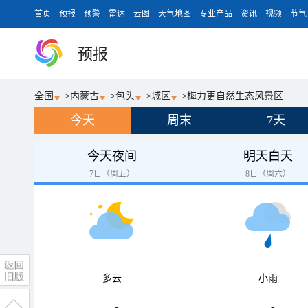
首页
预报
预警
雷达
云图
天气地图
专业产品
资讯
视频
节气
预报
全国
>
内蒙古
>
包头
>
城区
>
梅力更自然生态风景区
今天
周末
7天
今天夜间
明天白天
7日（周五）
8日（周六）
多云
小雨