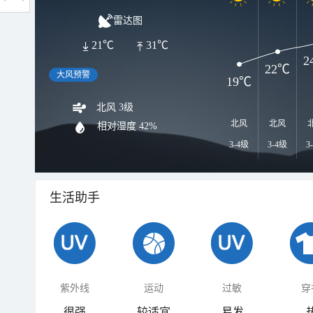
雷达图
21℃
31℃
2
22℃
大风预警
19℃
北风 3级
北风
北风
相对湿度
42%
3-4级
3-4级
3
生活助手
紫外线
运动
过敏
穿
很强
较适宜
易发