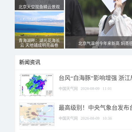
北京天空现鱼鳞云景观
青海湖畔：湖光花海长
北京气温创今年来新高 焖蒸
云 天地铺成明亮画卷
新闻资讯
台风“白海豚”影响增强 浙江
中国天气网
2026-08-09
11:01
最高级别！中央气象台发布台风
中国天气网
2026-08-09
10:36