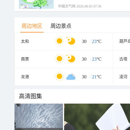
中国天气网 2026-08-05 07:56
周边地区
周边景点
30
/
23
°C
太和
葫芦
30
/
23
°C
南票
古塔
30
/
21
°C
龙港
凌河
高清图集