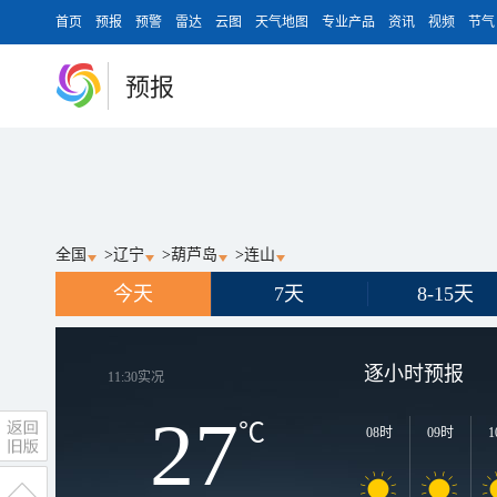
首页
预报
预警
雷达
云图
天气地图
专业产品
资讯
视频
节气
预报
全国
>
辽宁
>
葫芦岛
>
连山
今天
7天
8-15天
逐小时预报
11:30
实况
27
℃
08时
09时
1