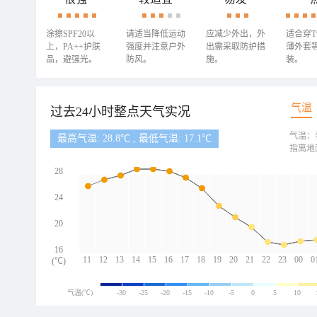
涂擦SPF20以
请适当降低运动
应减少外出，外
适合穿
上，PA++护肤
强度并注意户外
出需采取防护措
薄外套
品，避强光。
防风。
施。
装。
气温
过去24小时整点天气实况
气温：
最高气温: 28.8℃ , 最低气温: 17.1℃
指离地
28
24
20
16
11
12
13
14
15
16
17
18
19
20
21
22
23
00
0
(℃)
气温(℃)
-30
-25
-20
-15
-10
-5
0
5
10