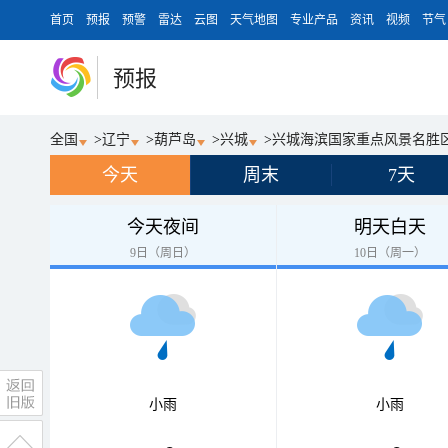
首页
预报
预警
雷达
云图
天气地图
专业产品
资讯
视频
节气
预报
全国
>
辽宁
>
葫芦岛
>
兴城
>
兴城海滨国家重点风景名胜
今天
周末
7天
今天夜间
明天白天
9日（周日）
10日（周一）
小雨
小雨