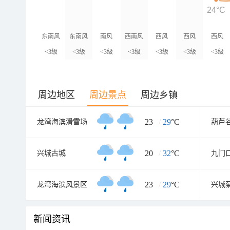
24°C
东南风
东南风
南风
西南风
西风
西风
西风
<3级
<3级
<3级
<3级
<3级
<3级
<3级
周边地区
周边景点
周边乡镇
23
/
29
°C
龙湾海滨滑雪场
葫芦
20
/
32
°C
兴城古城
九门
23
/
29
°C
龙湾海滨风景区
兴城
新闻资讯