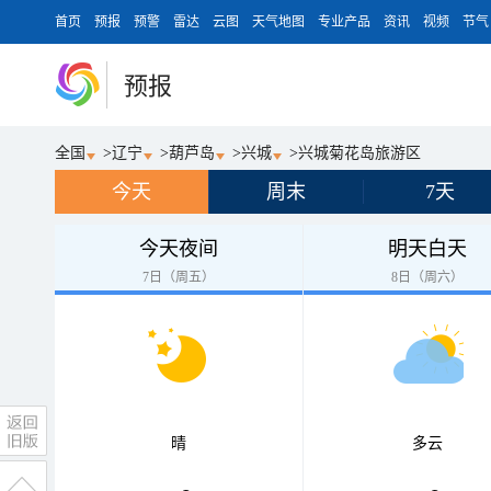
首页
预报
预警
雷达
云图
天气地图
专业产品
资讯
视频
节气
预报
全国
>
辽宁
>
葫芦岛
>
兴城
>
兴城菊花岛旅游区
今天
周末
7天
今天夜间
明天白天
7日（周五）
8日（周六）
晴
多云