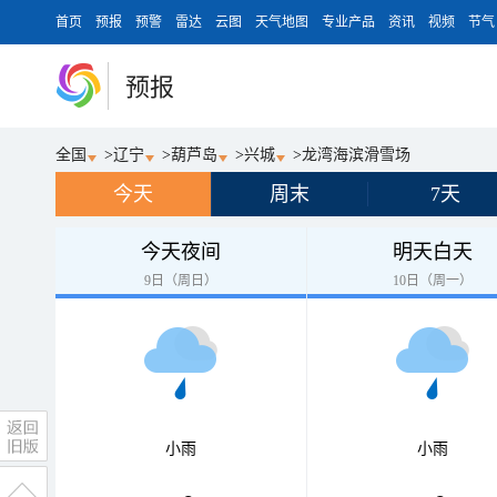
首页
预报
预警
雷达
云图
天气地图
专业产品
资讯
视频
节气
预报
全国
>
辽宁
>
葫芦岛
>
兴城
>
龙湾海滨滑雪场
今天
周末
7天
今天夜间
明天白天
9日（周日）
10日（周一）
小雨
小雨