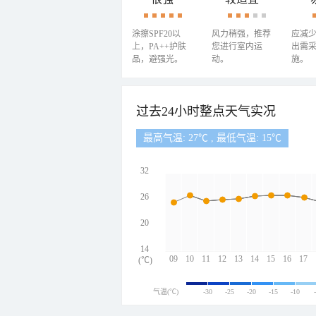
涂擦SPF20以
风力稍强，推荐
应减
上，PA++护肤
您进行室内运
出需
品，避强光。
动。
施。
过去24小时整点天气实况
最高气温: 27℃ , 最低气温: 15℃
32
26
20
14
09
10
11
12
13
14
15
16
17
(℃)
气温(℃)
-30
-25
-20
-15
-10