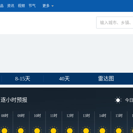
品
资讯
视频
节气
更多
8-15天
40天
雷达图
逐小时预报
今
08时
09时
10时
11时
12时
13时
14时
15时