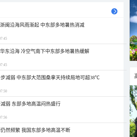
近浙闽沿海风雨渐起 中东部多地暑热消减
7:45
近华东沿海 冷空气南下中东部多地暑热缓解
7:45
步减弱 中东部大范围桑拿天持续局地可超38℃
7:50
减弱 东部多地高温闷热盛行
7:56
仍然频繁 我国东部多地高温不断