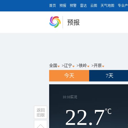
首页
预报
预警
雷达
云图
天气地图
专业产
预报
全国
>
辽宁
>
铁岭
>
开原
今天
7天
10:10
实况
22.7
℃