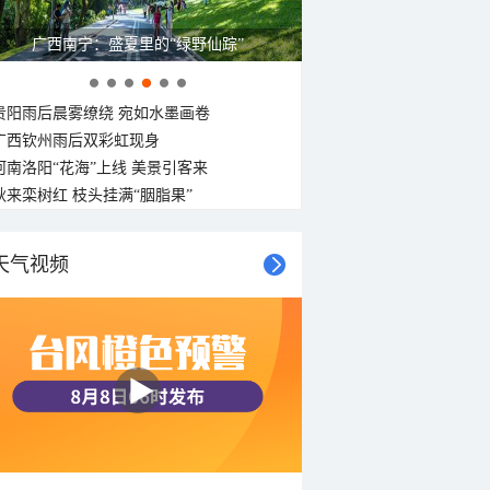
广西南宁：盛夏里的“绿野仙踪”
贵阳雨后晨雾缭绕 宛如水墨画卷
广西钦州雨后双彩虹现身
河南洛阳“花海”上线 美景引客来
秋来栾树红 枝头挂满“胭脂果”
天气视频