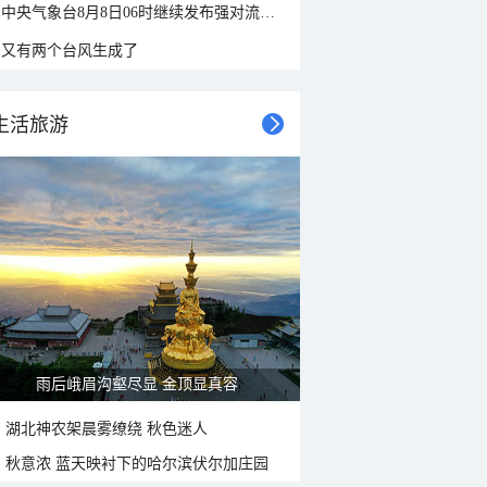
中央气象台8月8日06时继续发布强对流天气蓝色预警
又有两个台风生成了
生活旅游
雨后峨眉沟壑尽显 金顶显真容
湖北神农架晨雾缭绕 秋色迷人
秋意浓 蓝天映衬下的哈尔滨伏尔加庄园