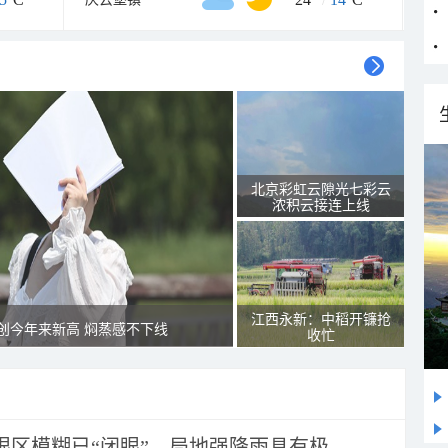
北京彩虹云隙光七彩云
浓积云接连上线
江西永新：中稻开镰抢
创今年来新高 焖蒸感不下线
收忙
眼区模糊已“闭眼”，局地强降雨具有极...