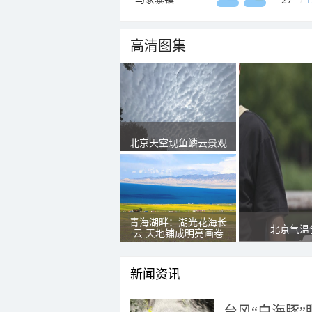
高清图集
北京天空现鱼鳞云景观
青海湖畔：湖光花海长
北京气温
云 天地铺成明亮画卷
新闻资讯
台风“白海豚”