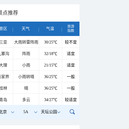
景点推荐
旅游
景区
天气
气温
指数
三亚
大雨转雷阵雨
30/25℃
较不宜
九寨沟
阵雨
32/18℃
适宜
大理
小雨
21/15℃
适宜
张家界
小雨转晴
36/25℃
一般
桂林
晴
36/25℃
一般
青岛
多云
34/27℃
较适宜
北京
5A
天坛公园