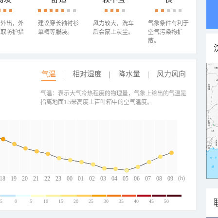
少外出，外
建议穿长袖衬衫
风力较大，洗车
气象条件有利于
采取防护措
单裤等服装。
后会蒙上灰尘。
空气污染物扩
散。
气温
相对湿度
降水量
风力风向
气温：表示大气冷热程度的物理量，气象上给出的气温是
指离地面1.5米高度上百叶箱中的空气温度。
(h)
18
19
20
21
22
23
00
01
02
03
04
05
06
07
08
09
-5
0
5
10
15
20
25
30
35
40
45
50