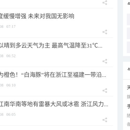
强度缓慢增强 未来对我国无影响
08
07:17
晴到多云天气为主 最高气温降至31℃...
08
06:52
橙色！“白海豚”将在浙江至福建一带沿...
08
06:10
拨
南华南等地有雷暴大风或冰雹 浙江风力...
08
06:05