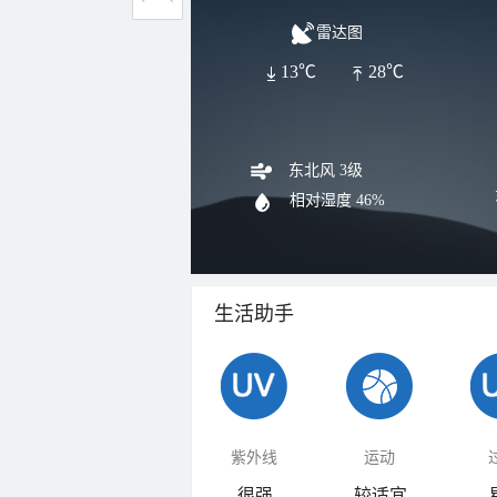
雷达图
13℃
28℃
东北风 3级
相对湿度
46%
生活助手
紫外线
运动
很强
较适宜