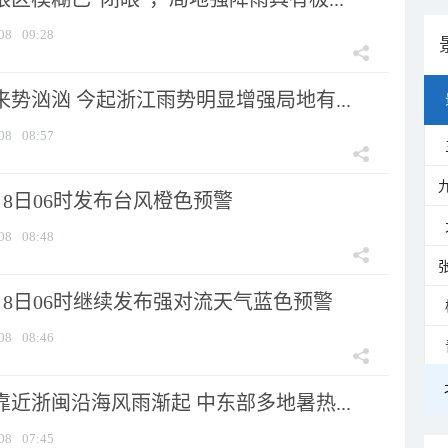
08
09:28
来势汹汹 今起浙江雨势明显增强局地有...
08
08:57
8日06时发布台风橙色预警
08
08:48
月8日06时继续发布强对流天气蓝色预警
08
08:46
靠近浙闽沿海风雨渐起 中东部多地暑热...
08
07:45