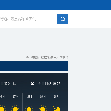
07:30更新
|
数据来源 中央气象台
日日出
04:41
今日日落
18:57
16时
17时
18时
19时
20时
21时
22时
23时
0