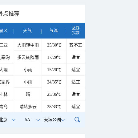
景点推荐
旅游
景区
天气
气温
指数
三亚
大雨转中雨
25/30℃
较不宜
九寨沟
多云转阵雨
17/29℃
适宜
大理
小雨
15/20℃
适宜
张家界
小雨
24/35℃
适宜
桂林
晴
25/36℃
适宜
青岛
晴转多云
28/33℃
适宜
北京
5A
天坛公园