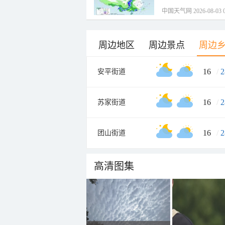
中国天气网 2026-08-03 0
周边地区
周边景点
周边
16
/
2
安平街道
16
/
2
苏家街道
16
/
2
团山街道
高清图集