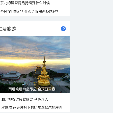
东北的异常闷热持续到什么时候
台风“白海豚”为什么会报出两条路径？
生活旅游
雨后峨眉沟壑尽显 金顶显真容
湖北神农架晨雾缭绕 秋色迷人
秋意浓 蓝天映衬下的哈尔滨伏尔加庄园