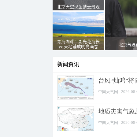
北京天空现鱼鳞云景观
青海湖畔：湖光花海长
北京气温
云 天地铺成明亮画卷
新闻资讯
台风“灿鸿”
中国天气网
2026-08-
地质灾害气象
中国天气网
2026-08-