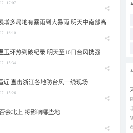
07
17:07
增多局地有暴雨到大暴雨 明天中南部高...
07
16:10
玉环热到破纪录 明天至10日台风携强...
07
15:34
”逼近 直击浙江各地防台风一线现场
07
15:26
拨
会北上 将影响哪些地...