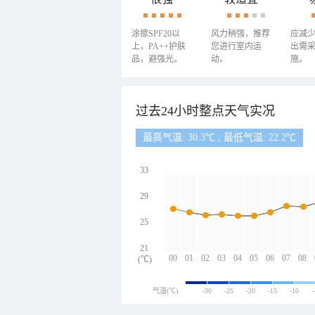
涂擦SPF20以
风力稍强，推荐
应减
上，PA++护肤
您进行室内运
出需
品，避强光。
动。
施。
过去24小时整点天气实况
最高气温: 30.3℃ , 最低气温: 22.2℃
33
29
25
21
00
01
02
03
04
05
06
07
08
(℃)
气温(℃)
-30
-25
-20
-15
-10