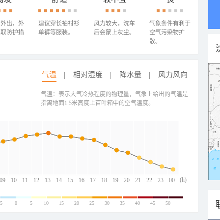
少外出，外
建议穿长袖衬衫
风力较大，洗车
气象条件有利于
采取防护措
单裤等服装。
后会蒙上灰尘。
空气污染物扩
散。
气温
相对湿度
降水量
风力风向
气温：表示大气冷热程度的物理量，气象上给出的气温是
指离地面1.5米高度上百叶箱中的空气温度。
(h)
09
10
11
12
13
14
15
16
17
18
19
20
21
22
23
00
-5
0
5
10
15
20
25
30
35
40
45
50