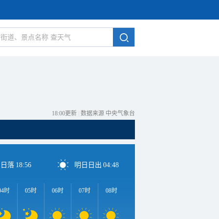
18:00更新
|
数据来源 中央气象台
日日落
18:56
明日日出
04:48
04时
05时
06时
07时
08时
09时
10时
11时
1