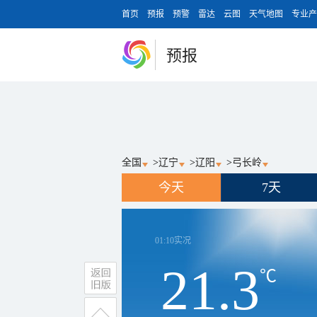
首页
预报
预警
雷达
云图
天气地图
专业产
预报
全国
>
辽宁
>
辽阳
>
弓长岭
今天
7天
01:10
实况
21.3
℃