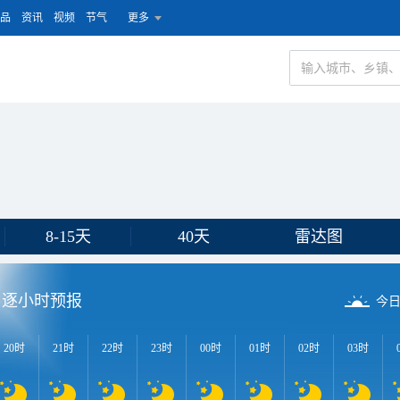
品
资讯
视频
节气
更多
8-15天
40天
雷达图
逐小时预报
今
20时
21时
22时
23时
00时
01时
02时
03时