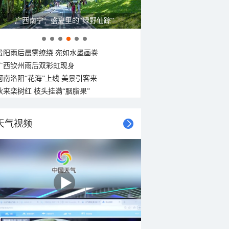
广西南宁：盛夏里的“绿野仙踪”
贵阳雨后晨雾缭绕 宛如水墨画卷
广西钦州雨后双彩虹现身
河南洛阳“花海”上线 美景引客来
秋来栾树红 枝头挂满“胭脂果”
天气视频