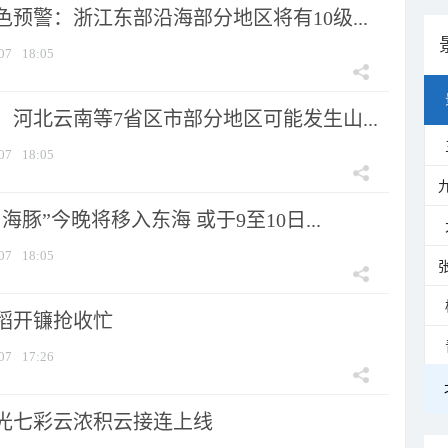
预警：浙江东部沿海部分地区将有10级...
07
18:05
河北云南等7省区市部分地区可能发生山...
07
18:05
海豚”今晚将移入东海 或于9至10日...
07
18:05
稻开镰抢收忙
07
17:26
光七彩云浓积云接连上线