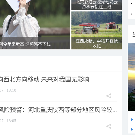
北京彩虹云隙光七彩云
浓积云接连上线
江西永新：中稻开镰抢
创今年来新高 焖蒸感不下线
收忙
将向西北方向移动 未来对我国无影响
07
18:10
风险预警：河北重庆陕西等部分地区风险较...
07
18:05