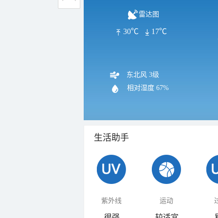
雷达图
30℃
17℃
东北风 3级
相对湿度
67%
生活助手
紫外线
运动
很强
较适宜