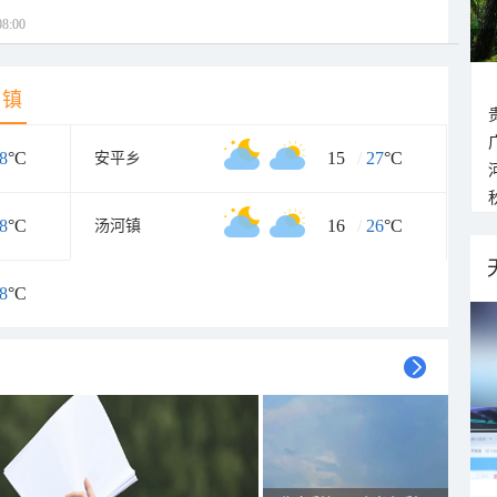
8:00
乡镇
8
°C
15
/
27
°C
安平乡
8
°C
16
/
26
°C
汤河镇
8
°C