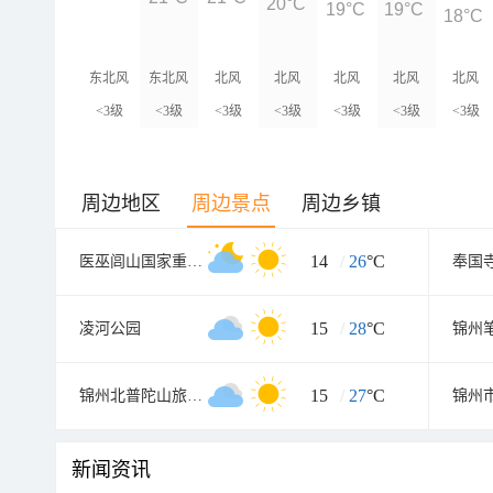
20°C
19°C
19°C
18°C
东北风
东北风
北风
北风
北风
北风
北风
<3级
<3级
<3级
<3级
<3级
<3级
<3级
周边地区
周边景点
周边乡镇
14
/
26
°C
医巫闾山国家重点风景名胜区
奉国
15
/
28
°C
凌河公园
锦州
15
/
27
°C
锦州北普陀山旅游区
锦州
新闻资讯