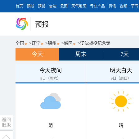
首页
预报
预警
雷达
云图
天气地图
专业产品
资讯
视频
节气
预报
全国
>
辽宁
>
锦州
>
城区
>
辽沈战役纪念馆
今天
周末
7天
今天夜间
明天白天
8日（周六）
9日（周日）
阴
晴