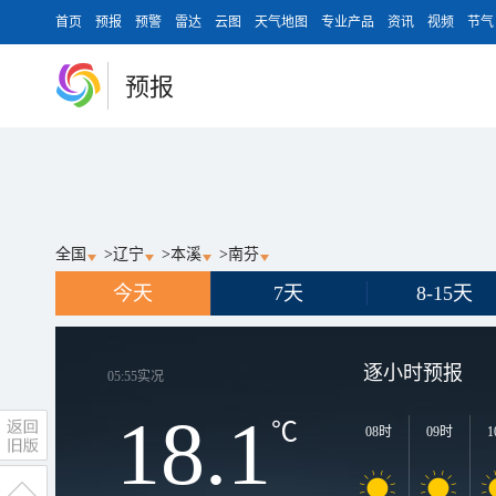
首页
预报
预警
雷达
云图
天气地图
专业产品
资讯
视频
节气
预报
全国
>
辽宁
>
本溪
>
南芬
今天
7天
8-15天
逐小时预报
05:55
实况
18.1
℃
08时
09时
1