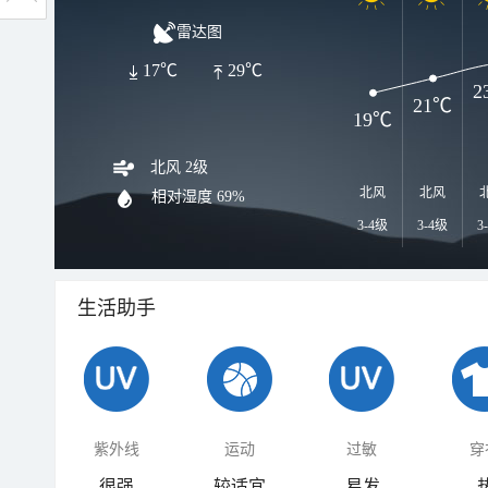
雷达图
17℃
29℃
2
21℃
19℃
北风 2级
北风
北风
相对湿度
69%
3-4级
3-4级
3
生活助手
紫外线
运动
过敏
穿
很强
较适宜
易发