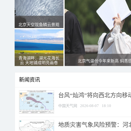
北京天空现鱼鳞云景观
青海湖畔：湖光花海长
北京气温创今年来新高 焖蒸
云 天地铺成明亮画卷
新闻资讯
台风“灿鸿”将向西北方向移
中国天气网
2026-08-07
18:10
地质灾害气象风险预警：河北