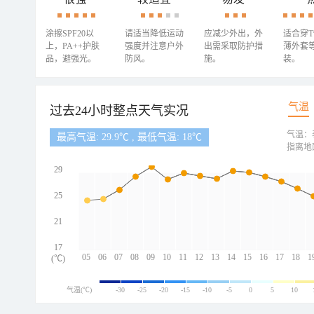
涂擦SPF20以
请适当降低运动
应减少外出，外
适合穿
上，PA++护肤
强度并注意户外
出需采取防护措
薄外套
品，避强光。
防风。
施。
装。
气温
过去24小时整点天气实况
气温：
最高气温: 29.9℃ , 最低气温: 18℃
指离地
29
25
21
17
05
06
07
08
09
10
11
12
13
14
15
16
17
18
1
(℃)
气温(℃)
-30
-25
-20
-15
-10
-5
0
5
10