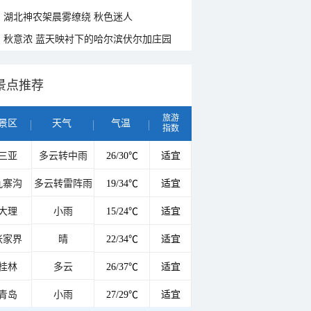
湖北神农架晨雾缭绕 秋色迷人
秋意浓 蓝天映衬下的哈尔滨伏尔加庄园
景点推荐
旅游
景区
天气
气温
指数
三亚
多云转中雨
26/30℃
适宜
九寨沟
多云转雷阵雨
19/34℃
适宜
大理
小雨
15/24℃
适宜
张家界
晴
22/34℃
适宜
桂林
多云
26/37℃
适宜
青岛
小雨
27/29℃
适宜