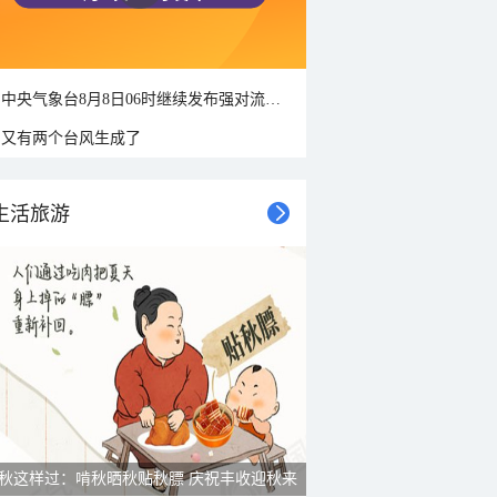
中央气象台8月8日06时继续发布强对流天气蓝色预警
又有两个台风生成了
生活旅游
秋这样过：啃秋晒秋贴秋膘 庆祝丰收迎秋来