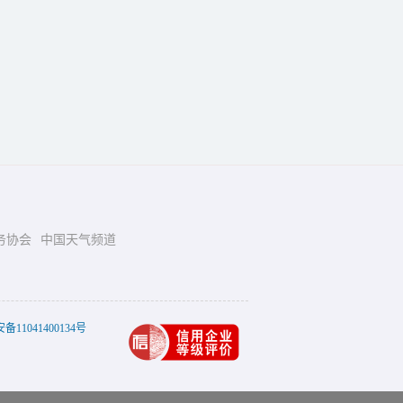
务协会
中国天气频道
11041400134号