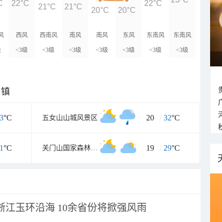
C
22°C
22°C
21°C
21°C
20°C
20°C
风
西风
西南风
南风
南风
东风
东南风
东南风
级
<3级
<3级
<3级
<3级
<3级
<3级
<3级
乡镇
3
°C
20
/
32
°C
五女山山城风景区
1
°C
19
/
29
°C
关门山国家森林公园
浙江玉环沿海 10余省份将掀强风雨