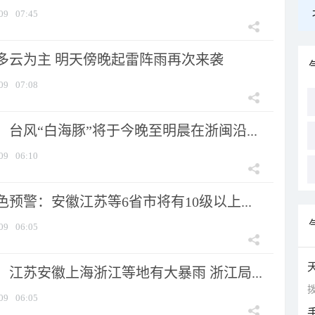
09
07:45
多云为主 明天傍晚起雷阵雨再次来袭
09
07:08
台风“白海豚”将于今晚至明晨在浙闽沿...
09
06:10
预警：安徽江苏等6省市将有10级以上...
09
06:05
江苏安徽上海浙江等地有大暴雨 浙江局...
拨
09
06:05