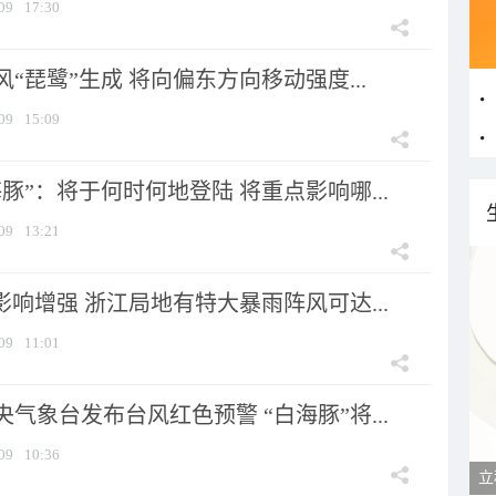
09
17:30
风“琵鹭”生成 将向偏东方向移动强度...
09
15:09
豚”：将于何时何地登陆 将重点影响哪...
09
13:21
影响增强 浙江局地有特大暴雨阵风可达...
09
11:01
气象台发布台风红色预警 “白海豚”将...
09
10:36
立