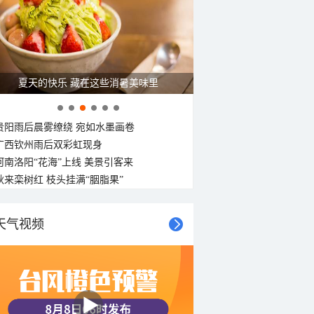
夏天的快乐 藏在这些消暑美味里
贵阳雨后晨雾缭绕 宛如水墨画卷
广西钦州雨后双彩虹现身
河南洛阳“花海”上线 美景引客来
秋来栾树红 枝头挂满“胭脂果”
天气视频