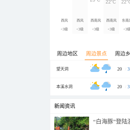
22°C
22°
西风
西风
西南风
西南风
东南
<3级
<3级
<3级
<3级
<3
周边地区
周边景点
周边
20
/
3
望天洞
20
/
3
本溪水洞
新闻资讯
“白海豚”登陆