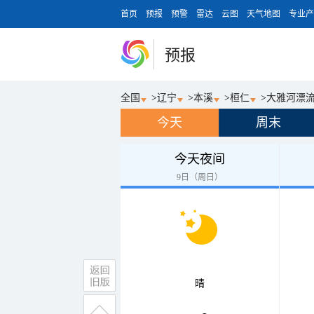
首页
预报
预警
雷达
云图
天气地图
专业产
预报
全国
>
辽宁
>
本溪
>
桓仁
>
大雅河漂
今天
周末
今天夜间
9日（周日）
晴