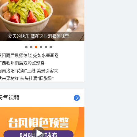
17°C
16°C
15°C
15°C
15°C
15°C
15°C
15°C
东北风
东北风
东北风
南风
东风
东北风
东风
东风
<3级
<3级
<3级
<3级
<3级
<3级
<3级
<3级
夏天的快乐 藏在这些消暑美味里
贵阳雨后晨雾缭绕 宛如水墨画卷
广西钦州雨后双彩虹现身
河南洛阳“花海”上线 美景引客来
秋来栾树红 枝头挂满“胭脂果”
天气视频