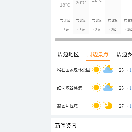
22°C
20°C
18°C
东北风
东北风
东北风
东北风
东北
<3级
<3级
<3级
<3级
<3
周边地区
周边景点
周边
25
/
1
猴石国家森林公园
25
/
1
红河峡谷漂流
27
/
1
赫图阿拉城
新闻资讯