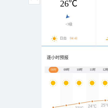
26
℃
<3级
日出
04:41
逐小时预报
08时
09时
10时
11时
12
25°
24°C