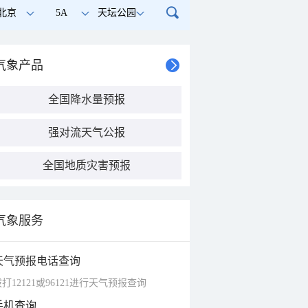
北京
5A
天坛公园
气象产品
全国降水量预报
强对流天气公报
全国地质灾害预报
气象服务
天气预报电话查询
打12121或96121进行天气预报查询
手机查询