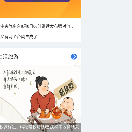
中央气象台8月8日06时继续发布强对流天气蓝色预警
又有两个台风生成了
生活旅游
秋这样过：啃秋晒秋贴秋膘 庆祝丰收迎秋来