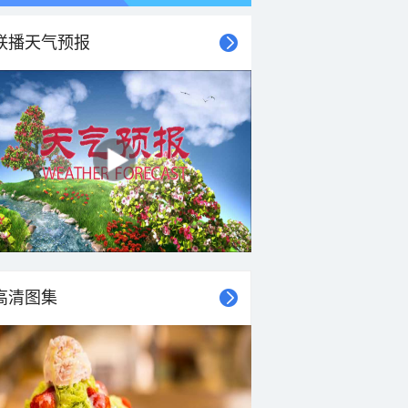
联播天气预报
21时
22时
23时
00时
01时
02时
03时
04时
高清图集