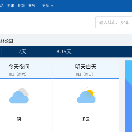
品
资讯
视频
节气
更多
森林公园
7天
8-15天
今天夜间
明天白天
8日（周六）
9日（周日）
阴
多云