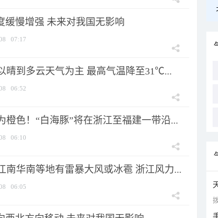
强度缓慢增强 未来对我国无影响
08
07:17
晴到多云天气为主 最高气温降至31℃...
08
06:52
橙色！“白海豚”将在浙江至福建一带沿...
08
06:10
南华南等地有雷暴大风或冰雹 浙江风力...
08
06:05
拨