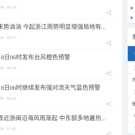
08
09:28
来势汹汹 今起浙江雨势明显增强局地有...
08
08:57
8日06时发布台风橙色预警
08
08:48
月8日06时继续发布强对流天气蓝色预警
08
08:46
靠近浙闽沿海风雨渐起 中东部多地暑热...
08
07:45