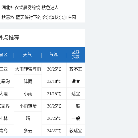
湖北神农架晨雾缭绕 秋色迷人
秋意浓 蓝天映衬下的哈尔滨伏尔加庄园
景点推荐
旅游
景区
天气
气温
指数
三亚
大雨转雷阵雨
30/25℃
较不宜
九寨沟
阵雨
32/18℃
适宜
大理
小雨
21/15℃
适宜
张家界
小雨转晴
36/25℃
一般
桂林
晴
36/25℃
一般
青岛
多云
34/27℃
较适宜