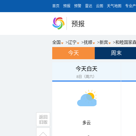
首页
预报
预警
雷达
云图
天气地图
专业产
预报
全国
>
辽宁
>
抚顺
>
新宾
>
和睦国家
今天
周末
今天白天
8日（周六）
多云