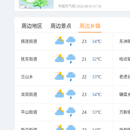
中国天气网 2026-08-05 07:56
周边地区
周边景点
周边乡镇
23
/
34
°C
搭连街道
东洲
21
/
32
°C
抚东街道
哈达
22
/
33
°C
兰山乡
老虎
23
/
34
°C
龙凤街道
碾盘
24
/
33
°C
平山街道
万新
23
/
34
°C
新屯街道
张甸