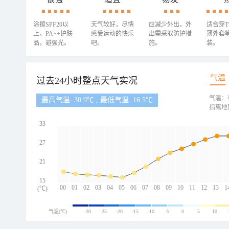
涂擦SPF20以
天气较好，尽情
应减少外出，外
适合穿
上，PA++护肤
感受运动的快乐
出需采取防护措
薄外套
品，避强光。
吧。
施。
装。
气温
过去24小时整点天气实况
气温：
最高气温: 30.9℃ , 最低气温: 16.5℃
指离地
33
27
21
15
00
01
02
03
04
05
06
07
08
09
10
11
12
13
1
(℃)
气温(℃)
-30
-25
-20
-15
-10
-5
0
5
10