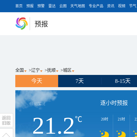
首页
预报
预警
雷达
云图
天气地图
专业产品
资讯
视频
节气
预报
全国
>
辽宁
>
抚顺
>
城区
今天
7天
8-15天
逐小时预报
01:05
实况
21.2
℃
20时
21时
2