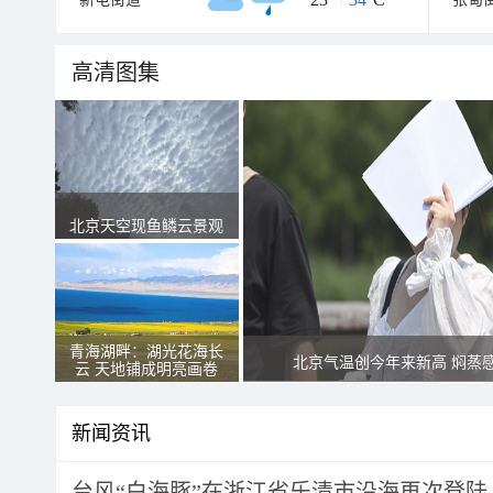
高清图集
北京天空现鱼鳞云景观
青海湖畔：湖光花海长
北京气温创今年来新高 焖蒸
云 天地铺成明亮画卷
新闻资讯
台风“白海豚”在浙江省乐清市沿海再次登陆