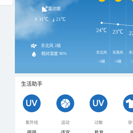
雷达图
31℃
21℃
24℃
23℃
2
东北风 2级
东北风
东南风
东
相对湿度
96%
<3级
<3级
<
生活助手
紫外线
运动
过敏
穿
很强
适宜
易发