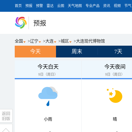
首页
预报
预警
雷达
云图
天气地图
专业产品
资讯
视频
节气
预报
全国
>
辽宁
>
大连
>
城区
>
大连现代博物馆
今天
周末
7天
今天白天
今天夜间
9日（周日）
9日（周日）
小雨
晴