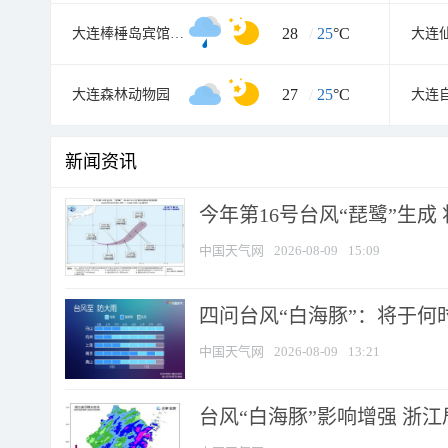
28
/
25
°C
大连棒棰岛宾馆景区
27
/
25
°C
大连森林动物园
大连
新闻资讯
今年第16号台风“琵鹭”生成 
中国天气网
2026-08-09
15:09
四问台风“白海豚”：将于何时
中国天气网
2026-08-09
13:21
台风“白海豚”影响增强 浙江