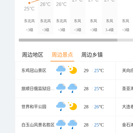
26°C
26°C
25°C
东北风
东北风
东北风
东风
东风
东风
东风
<3级
<3级
<3级
<3级
<3级
3-4级
<3级
周边地区
周边景点
周边乡镇
29
/
25
°C
东鸡冠山景区
关向
28
/
25
°C
旅顺日俄监狱旧址博物馆
圣亚
28
/
26
°C
世界和平公园
28
/
25
°C
白玉山风景名胜区