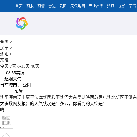
首页
预报
预警
雷达
云图
天气地图
专业产品
资讯
视频
节气
全国
>
辽宁
>
沈阳
>
东陵
今天
7天
8-15天
40天
08:55
实况
一起观天气
当前城市：
沈阳
东陵
沈阳
浑南
辽中
康平
法库
新民
和平
沈河
大东
皇姑
铁西
苏家屯
沈北新区
于洪
东
大多数网友报告的天气状况是：
多云
，你看到的天空是：
晴
多云
阴
雨
雨夹雪