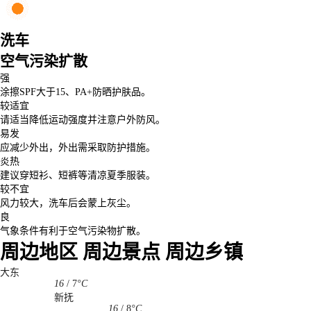
洗车
空气污染扩散
强
涂擦SPF大于15、PA+防晒护肤品。
较适宜
请适当降低运动强度并注意户外防风。
易发
应减少外出，外出需采取防护措施。
炎热
建议穿短衫、短裤等清凉夏季服装。
较不宜
风力较大，洗车后会蒙上灰尘。
良
气象条件有利于空气污染物扩散。
周边地区
周边景点
周边乡镇
大东
16
/
7
°C
新抚
16
/
8
°C