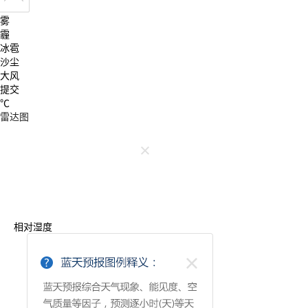
雪
雾
霾
冰雹
沙尘
大风
提交
℃
雷达图
相对湿度