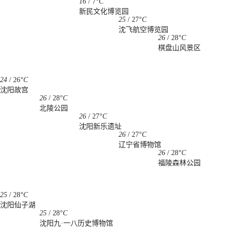
16
/
7
°C
新民文化博览园
25
/
27
°C
沈飞航空博览园
26
/
28
°C
棋盘山风景区
24
/
26
°C
沈阳故宫
26
/
28
°C
北陵公园
26
/
27
°C
沈阳新乐遗址
26
/
27
°C
辽宁省博物馆
26
/
28
°C
福陵森林公园
25
/
28
°C
沈阳仙子湖
25
/
28
°C
沈阳九·一八历史博物馆