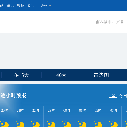
品
资讯
视频
节气
更多
8-15天
40天
雷达图
逐小时预报
今
20时
21时
22时
23时
00时
01时
02时
03时