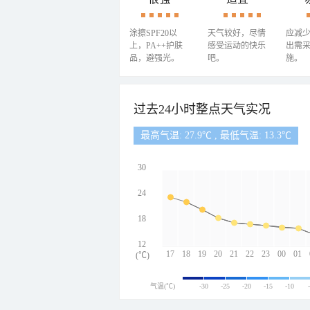
涂擦SPF20以
天气较好，尽情
应减
上，PA++护肤
感受运动的快乐
出需
品，避强光。
吧。
施。
过去24小时整点天气实况
最高气温: 27.9℃ , 最低气温: 13.3℃
30
24
18
12
17
18
19
20
21
22
23
00
01
(℃)
气温(℃)
-30
-25
-20
-15
-10