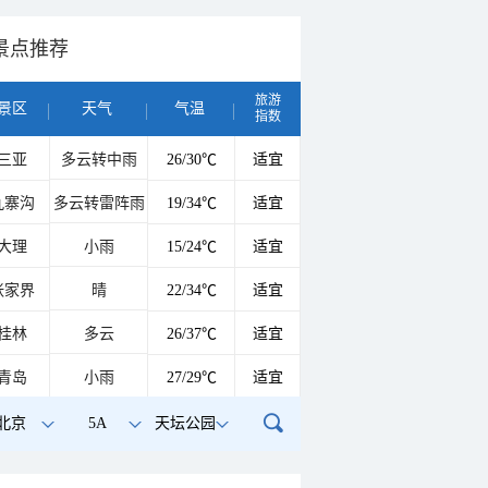
景点推荐
旅游
景区
天气
气温
指数
三亚
多云转中雨
26/30℃
适宜
九寨沟
多云转雷阵雨
19/34℃
适宜
大理
小雨
15/24℃
适宜
张家界
晴
22/34℃
适宜
桂林
多云
26/37℃
适宜
青岛
小雨
27/29℃
适宜
北京
5A
天坛公园