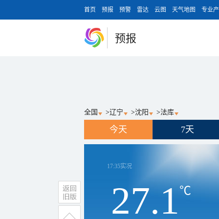
首页
预报
预警
雷达
云图
天气地图
专业产
预报
全国
>
辽宁
>
沈阳
>
法库
今天
7天
17:35
实况
27.1
℃