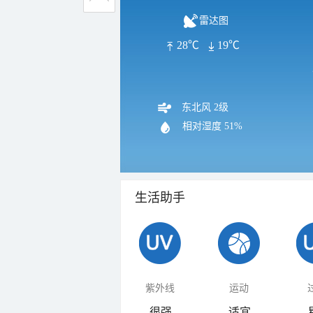
雷达图
28℃
19℃
东北风 2级
相对湿度
51%
生活助手
紫外线
运动
很强
适宜