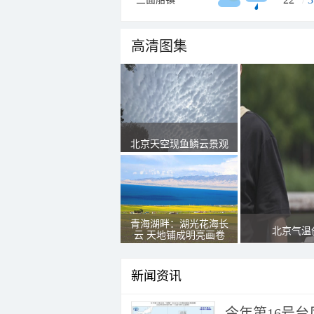
高清图集
北京天空现鱼鳞云景观
青海湖畔：湖光花海长
北京气温
云 天地铺成明亮画卷
新闻资讯
今年第16号台