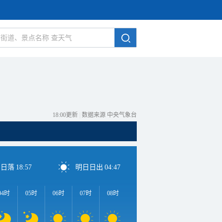
18:00更新
|
数据来源 中央气象台
日日落
18:57
明日日出
04:47
04时
05时
06时
07时
08时
09时
10时
11时
1