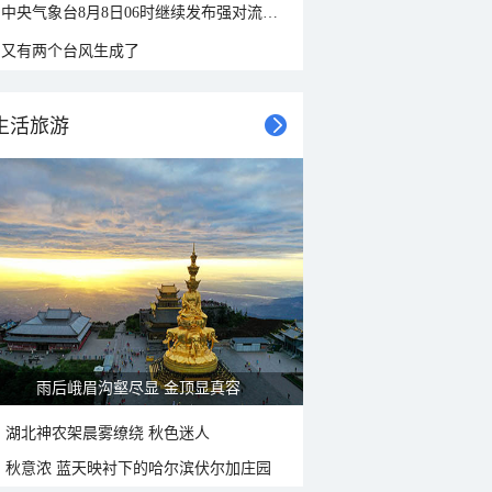
中央气象台8月8日06时继续发布强对流天气蓝色预警
又有两个台风生成了
生活旅游
雨后峨眉沟壑尽显 金顶显真容
湖北神农架晨雾缭绕 秋色迷人
秋意浓 蓝天映衬下的哈尔滨伏尔加庄园