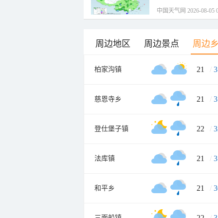
中国天气网 2026-08-05 0
周边地区
周边景点
周边
21
/
3
柏家沟镇
21
/
3
慈恩寺乡
22
/
3
登仕堡子镇
21
/
3
法库镇
21
/
3
和平乡
22
/
3
三面船镇