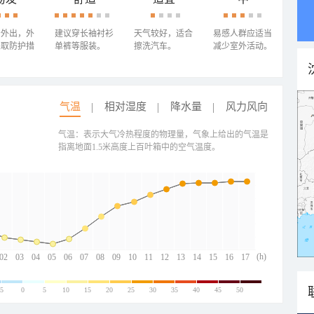
少外出，外
建议穿长袖衬衫
天气较好，适合
易感人群应适当
采取防护措
单裤等服装。
擦洗汽车。
减少室外活动。
气温
相对湿度
降水量
风力风向
气温：表示大气冷热程度的物理量，气象上给出的气温是
指离地面1.5米高度上百叶箱中的空气温度。
(h)
02
03
04
05
06
07
08
09
10
11
12
13
14
15
16
17
-5
0
5
10
15
20
25
30
35
40
45
50