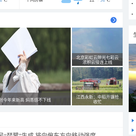
北京彩虹云隙光七彩云
浓积云接连上线
江西永新：中稻开镰抢
创今年来新高 焖蒸感不下线
收忙
风“琵鹭”生成 将向偏东方向移动强度...