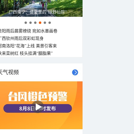
广西南宁：盛夏里的“绿野仙踪”
贵阳雨后晨雾缭绕 宛如水墨画卷
广西钦州雨后双彩虹现身
河南洛阳“花海”上线 美景引客来
秋来栾树红 枝头挂满“胭脂果”
天气视频