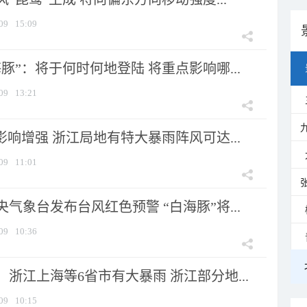
09
15:09
豚”：将于何时何地登陆 将重点影响哪...
09
13:21
影响增强 浙江局地有特大暴雨阵风可达...
09
11:01
气象台发布台风红色预警 “白海豚”将...
09
10:36
浙江上海等6省市有大暴雨 浙江部分地...
09
10:15