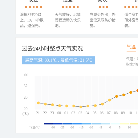
涂擦SPF20以
天气较好，尽情
应减少外出，外
适合穿
上，PA++护肤
感受运动的快乐
出需采取防护措
薄外套
品，避强光。
吧。
施。
装。
气温
过去24小时整点天气实况
气温：
最高气温: 33.1℃ , 最低气温: 21.5℃
指离地
38
32
26
20
21
22
23
00
01
02
03
04
05
06
07
08
09
10
1
(℃)
气温(℃)
-30
-25
-20
-15
-10
-5
0
5
10