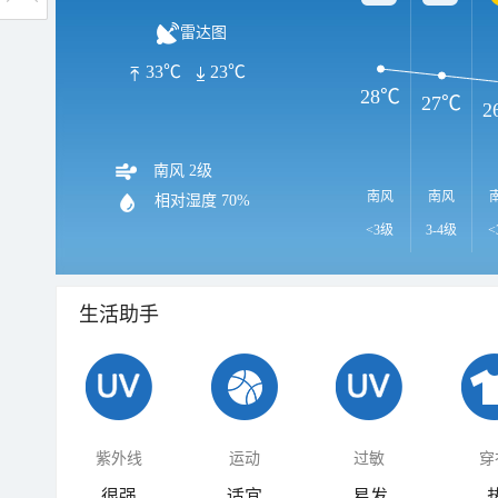
雷达图
33℃
23℃
28℃
27℃
2
南风 2级
南风
南风
相对湿度
70%
<3级
3-4级
<
生活助手
紫外线
运动
过敏
穿
很强
适宜
易发