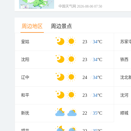
中国天气网 2026-08-06 07:50
周边地区
周边景点
23
/
34
°C
皇姑
苏家
23
/
34
°C
沈阳
铁西
24
/
34
°C
辽中
沈北
23
/
34
°C
和平
沈河
22
/
35
°C
新抚
顺城
22
/
35
°C
望花