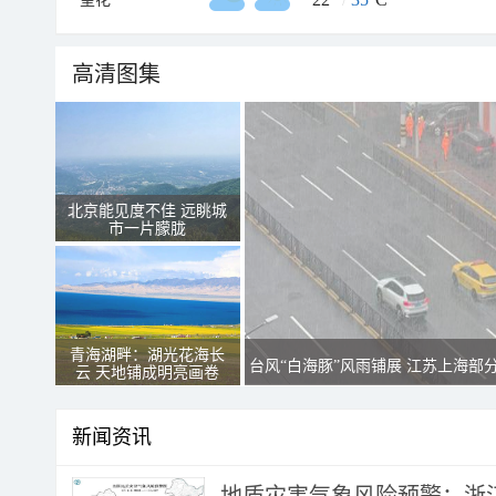
高清图集
北京能见度不佳 远眺城
市一片朦胧
青海湖畔：湖光花海长
台风“白海豚”风雨铺展 江苏上海部
云 天地铺成明亮画卷
新闻资讯