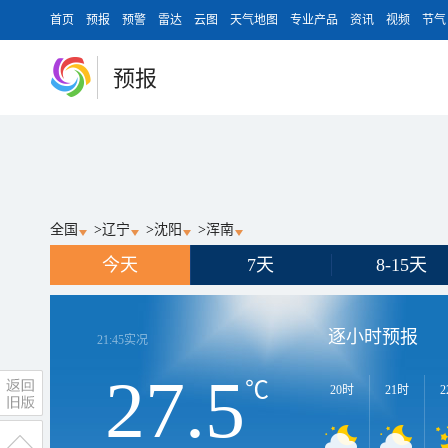
首页
预报
预警
雷达
云图
天气地图
专业产品
资讯
视频
节气
预报
全国
>
辽宁
>
沈阳
>
浑南
今天
7天
8-15天
逐小时预报
21:45
实况
27.5
℃
20时
21时
2