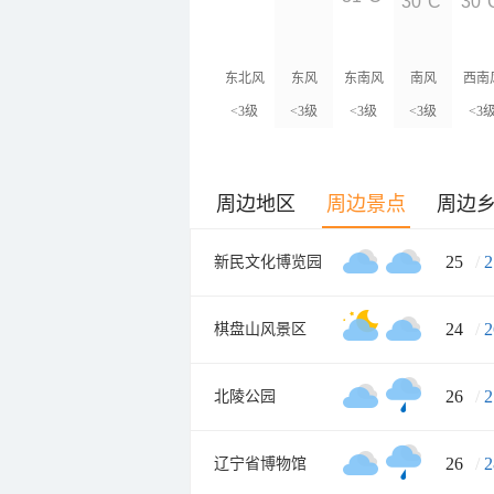
30°C
30°
东北风
东风
东南风
南风
西南
<3级
<3级
<3级
<3级
<3
周边地区
周边景点
周边
25
/
2
新民文化博览园
24
/
2
棋盘山风景区
26
/
2
北陵公园
26
/
2
辽宁省博物馆