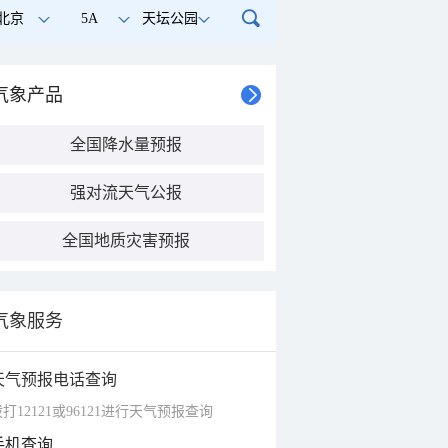
北京
5A
天坛公园
气象产品
全国降水量预报
强对流天气公报
全国地质灾害预报
气象服务
天气预报电话查询
打12121或96121进行天气预报查询
手机查询