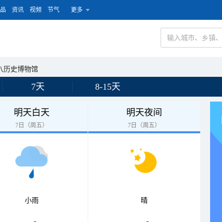
品
资讯
视频
节气
更多
八历史博物馆
7天
8-15天
明天白天
明天夜间
7日（周五）
7日（周五）
小雨
晴