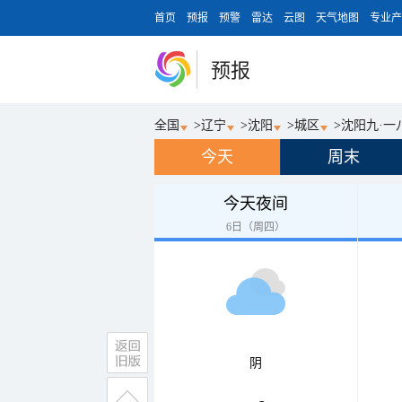
首页
预报
预警
雷达
云图
天气地图
专业产
预报
全国
>
辽宁
>
沈阳
>
城区
>
沈阳九·一
今天
周末
今天夜间
6日（周四）
阴