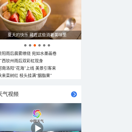
夏天的快乐 藏在这些消暑美味里
贵阳雨后晨雾缭绕 宛如水墨画卷
广西钦州雨后双彩虹现身
河南洛阳“花海”上线 美景引客来
秋来栾树红 枝头挂满“胭脂果”
天气视频