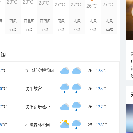
C
29°C
29°C
28°C
27°C
27°C
27°C
26°C
风
西风
西北风
西南风
南风
北风
北风
北风
级
<3级
<3级
<3级
<3级
<3级
<3级
3-4级
乡镇
7
°C
26
/
28
°C
沈飞航空博览园
6
°C
26
/
28
°C
沈阳故宫
7
°C
26
/
27
°C
沈阳新乐遗址
8
°C
25
/
28
°C
福陵森林公园