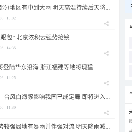
分地区有中到大雨 明天高温持续后天将...
06
15:02
显眼包” 北京浓积云强势抢镜
06
14:35
将登陆华东沿海 浙江福建等地将现猛...
06
14:25
台风白海豚影响我国已成定局 即将进入...
06
11:30
拨
较强局地有暴雨并伴强对流 明天降雨减...