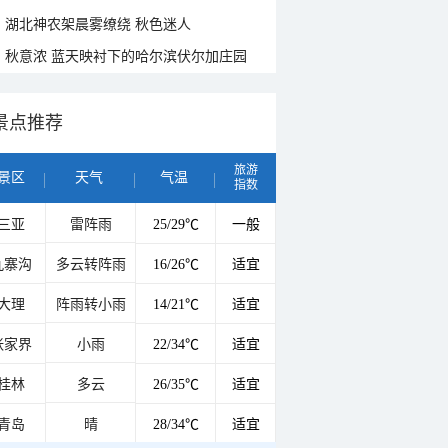
湖北神农架晨雾缭绕 秋色迷人
秋意浓 蓝天映衬下的哈尔滨伏尔加庄园
景点推荐
旅游
景区
天气
气温
指数
三亚
雷阵雨
25/29℃
一般
九寨沟
多云转阵雨
16/26℃
适宜
大理
阵雨转小雨
14/21℃
适宜
张家界
小雨
22/34℃
适宜
桂林
多云
26/35℃
适宜
青岛
晴
28/34℃
适宜