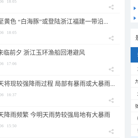
06
18:05
黄色 “白海豚”或登陆浙江福建一带沿...
06
18:05
”来临前夕 浙江玉环渔船回港避风
06
17:06
将现较强降雨过程 局部有暴雨或大暴雨...
06
16:37
天降雨频繁 今明天雨势较强局地有大暴雨
06
15:50