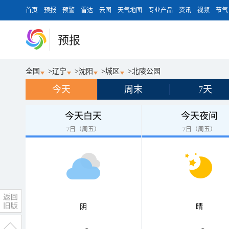
首页
预报
预警
雷达
云图
天气地图
专业产品
资讯
视频
节气
预报
全国
>
辽宁
>
沈阳
>
城区
>
北陵公园
今天
周末
7天
今天白天
今天夜间
7日（周五）
7日（周五）
阴
晴