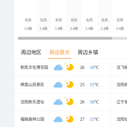
北风
北风
北风
北风
北风
北风
北风
3-4级
3-4级
3-4级
3-4级
3-4级
3-4级
3-4级
周边地区
周边景点
周边乡镇
26
/
16
°C
新民文化博览园
沈飞
25
/
15
°C
棋盘山风景区
沈阳
26
/
16
°C
沈阳新乐遗址
辽宁
27
/
15
°C
福陵森林公园
沈阳