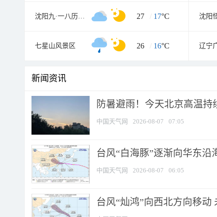
27
/
17
°C
沈阳九·一八历史博物馆
沈阳
26
/
16
°C
七星山风景区
辽宁
新闻资讯
防暑避雨！今天北京高温持续
中国天气网
2026-08-07
07:05
台风“白海豚”逐渐向华东沿海靠
中国天气网
2026-08-07
06:05
台风“灿鸿”向西北方向移动