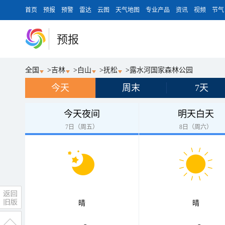
首页
预报
预警
雷达
云图
天气地图
专业产品
资讯
视频
节气
预报
全国
>
吉林
>
白山
>
抚松
>
露水河国家森林公园
今天
周末
7天
今天夜间
明天白天
7日（周五）
8日（周六）
晴
晴