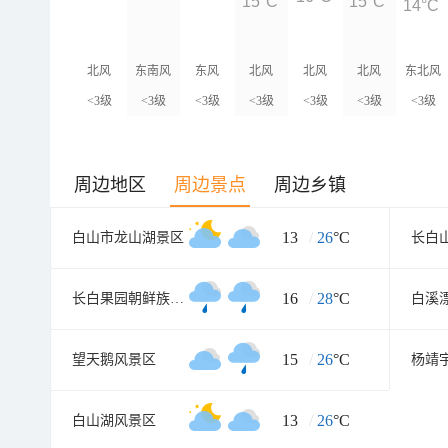
15°C
15°C
14°C
北风
东南风
东风
北风
北风
北风
东北风
<3级
<3级
<3级
<3级
<3级
<3级
<3级
周边地区
周边景点
周边乡镇
13
/
26
°C
白山市龙山湖景区
长白
16
/
28
°C
长白果园朝鲜族民俗村
白溪
15
/
26
°C
望天鹅风景区
杨靖
13
/
26
°C
白山湖风景区