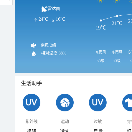
雷达图
24℃
16℃
2
21℃
19℃
南风 2级
东南风
东南风
东
相对湿度
38%
<3级
<3级
<
生活助手
紫外线
运动
过敏
穿
很强
适宜
易发
舒