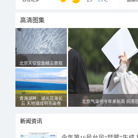
高清图集
北京天空现鱼鳞云景观
青海湖畔：湖光花海长
北京气温创今年来新高 焖蒸
云 天地铺成明亮画卷
新闻资讯
今年第16号台风“琵鹭”生成 