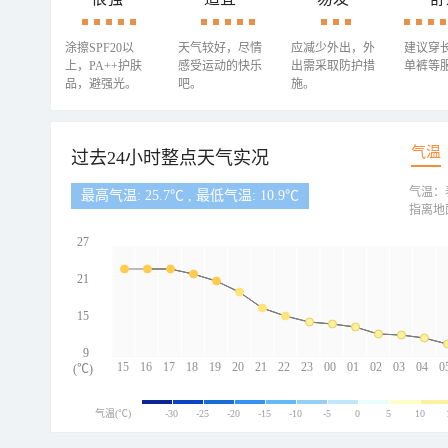
涂擦SPF20以
天气较好，尽情
应减少外出，外
建议穿
上，PA++护肤
感受运动的快乐
出需采取防护措
单裤等
品，避强光。
吧。
施。
气温
过去24小时整点天气实况
气温：
最高气温: 25.7℃ , 最低气温: 10.9℃
指离地
27
21
15
9
15
16
17
18
19
20
21
22
23
00
01
02
03
04
0
(℃)
气温(℃)
-30
-25
-20
-15
-10
-5
0
5
10