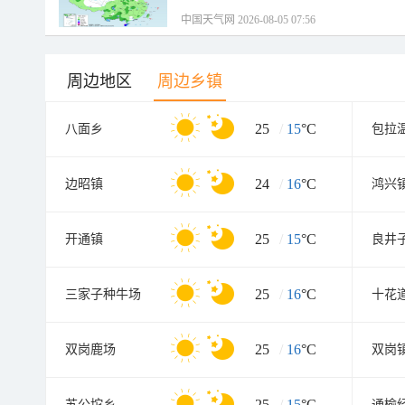
中国天气网 2026-08-05 07:56
周边地区
周边乡镇
25
/
15
°C
八面乡
包拉
24
/
16
°C
边昭镇
鸿兴
25
/
15
°C
开通镇
良井
25
/
16
°C
三家子种牛场
十花
25
/
16
°C
双岗鹿场
双岗
25
/
15
°C
苏公坨乡
通榆