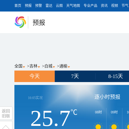
首页
预报
预警
雷达
云图
天气地图
专业产品
资讯
视频
节气
预报
全国
>
吉林
>
白城
>
通榆
今天
7天
8-15天
逐小时预报
16:05
实况
25.7
℃
08时
09时
1