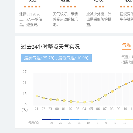
涂擦SPF20以
天气较好，尽情
应减少外出，外
建议穿
上，PA++护肤
感受运动的快乐
出需采取防护措
牛仔裤
品，避强光。
吧。
施。
气温
过去24小时整点天气实况
气温：
最高气温: 25.7℃ , 最低气温: 10.9℃
指离地
27
21
15
9
21
22
23
00
01
02
03
04
05
06
07
08
09
10
1
(℃)
气温(℃)
-30
-25
-20
-15
-10
-5
0
5
10