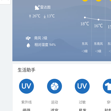
雷达图
26℃
13℃
18℃
16℃
1
南风 2级
东风
东南风
东
相对湿度
94%
<3级
<3级
<
生活助手
紫外线
运动
过敏
穿
很强
适宜
易发
较