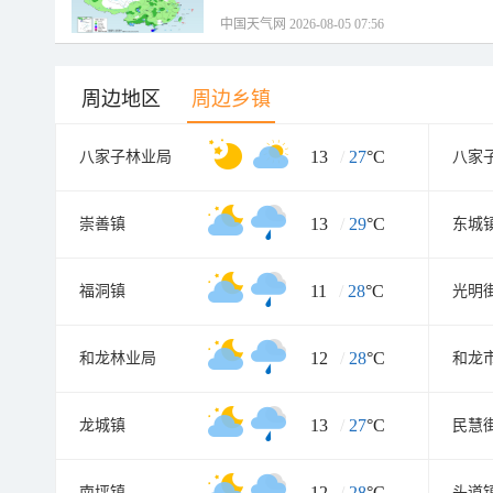
中国天气网 2026-08-05 07:56
周边地区
周边乡镇
13
/
27
°C
八家子林业局
八家
13
/
29
°C
崇善镇
东城
11
/
28
°C
福洞镇
光明
12
/
28
°C
和龙林业局
和龙
13
/
27
°C
龙城镇
民慧
12
/
28
°C
南坪镇
头道