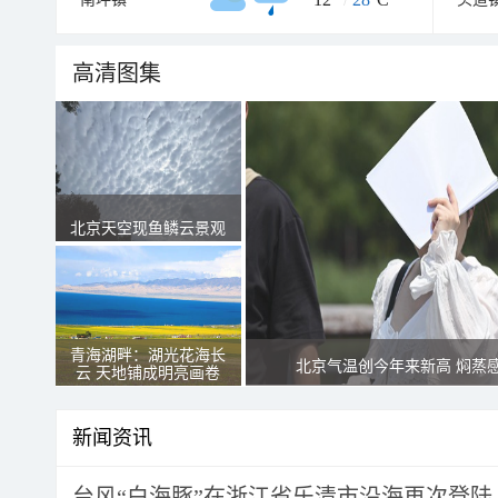
高清图集
北京天空现鱼鳞云景观
青海湖畔：湖光花海长
北京气温创今年来新高 焖蒸
云 天地铺成明亮画卷
新闻资讯
台风“白海豚”在浙江省乐清市沿海再次登陆