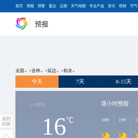
首页
预报
预警
雷达
云图
天气地图
专业产品
资讯
视频
节气
预报
全国
>
吉林
>
延边
>
和龙
今天
7天
8-15天
逐小时预报
21:20
实况
16
℃
20时
21时
2