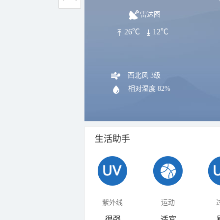
雷达图
26℃
12℃
西北风 3级
相对湿度
82%
生活助手
紫外线
运动
很强
适宜