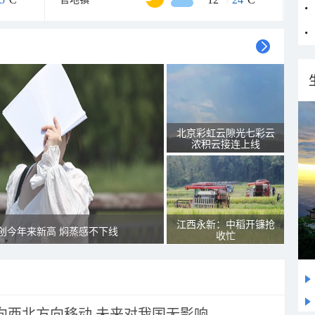
北京彩虹云隙光七彩云
浓积云接连上线
江西永新：中稻开镰抢
创今年来新高 焖蒸感不下线
收忙
将向西北方向移动 未来对我国无影响