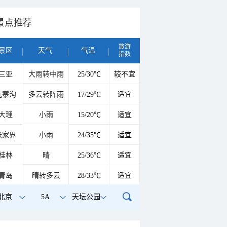
景点推荐
旅游
景区
天气
气温
指数
三亚
大雨转中雨
25/30℃
较不宜
九寨沟
多云转阵雨
17/29℃
适宜
大理
小雨
15/20℃
适宜
张家界
小雨
24/35℃
适宜
桂林
晴
25/36℃
适宜
青岛
晴转多云
28/33℃
适宜
北京
5A
天坛公园