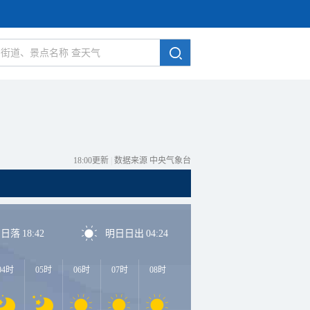
18:00更新
|
数据来源 中央气象台
日日落
18:42
明日日出
04:24
04时
05时
06时
07时
08时
09时
10时
11时
1