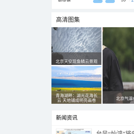
高清图集
北京天空现鱼鳞云景观
青海湖畔：湖光花海长
北京气温
云 天地铺成明亮画卷
新闻资讯
台风“灿鸿”