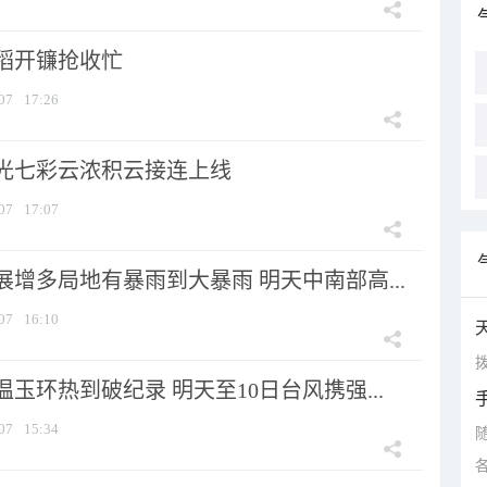
稻开镰抢收忙
07
17:26
光七彩云浓积云接连上线
07
17:07
增多局地有暴雨到大暴雨 明天中南部高...
07
16:10
拨
玉环热到破纪录 明天至10日台风携强...
07
15:34