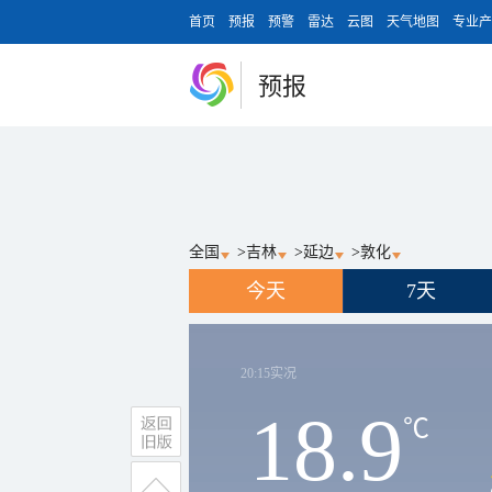
首页
预报
预警
雷达
云图
天气地图
专业产
预报
全国
>
吉林
>
延边
>
敦化
今天
7天
20:15
实况
18.9
℃