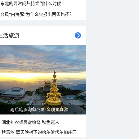
东北的异常闷热持续到什么时候
台风“白海豚”为什么会报出两条路径？
生活旅游
雨后峨眉沟壑尽显 金顶显真容
湖北神农架晨雾缭绕 秋色迷人
秋意浓 蓝天映衬下的哈尔滨伏尔加庄园