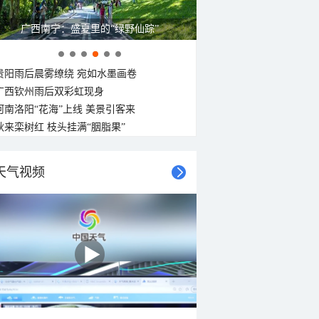
广西南宁：盛夏里的“绿野仙踪”
贵阳雨后晨雾缭绕 宛如水墨画卷
广西钦州雨后双彩虹现身
河南洛阳“花海”上线 美景引客来
秋来栾树红 枝头挂满“胭脂果”
天气视频