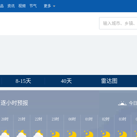
品
资讯
视频
节气
更多
8-15天
40天
雷达图
逐小时预报
今
20时
21时
22时
23时
00时
01时
02时
03时