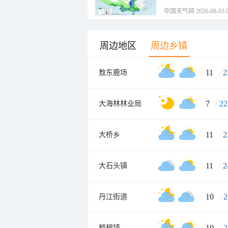
中国天气网 2026-08-03 0
周边地区
周边乡镇
11
/
2
敖东鹿场
7
/
22
大海林林业局
11
/
2
大桥乡
11
/
2
大石头镇
10
/
2
丹江街道
10
/
2
额穆镇