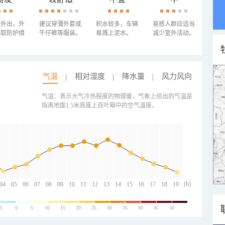
少外出，外
建议穿薄外套或
积水较多，车辆
易感人群应适当
采取防护措
牛仔裤等服装。
易溅上泥水。
减少室外活动。
气温
相对湿度
降水量
风力风向
气温：表示大气冷热程度的物理量，气象上给出的气温是
指离地面1.5米高度上百叶箱中的空气温度。
(h)
04
05
06
07
08
09
10
11
12
13
14
15
16
17
18
19
-5
0
5
10
15
20
25
30
35
40
45
50