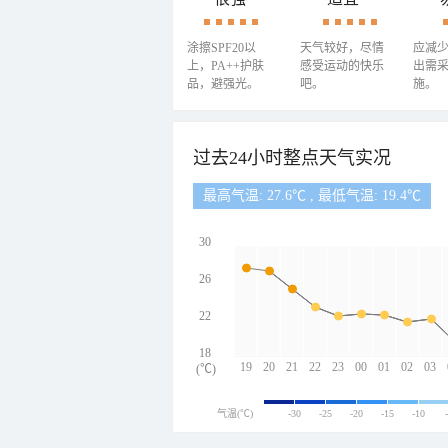
涂擦SPF20以
天气较好，尽情
应减
上，PA++护肤
感受运动的快乐
出需
品，避强光。
吧。
施。
过去24小时整点天气实况
最高气温: 27.6℃ , 最低气温: 19.4℃
30
26
22
18
19
20
21
22
23
00
01
02
03
(℃)
气温(℃)
-30
-25
-20
-15
-10