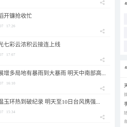
稻开镰抢收忙
07
17:26
光七彩云浓积云接连上线
07
17:07
增多局地有暴雨到大暴雨 明天中南部高...
07
16:10
拨
玉环热到破纪录 明天至10日台风携强...
07
15:34