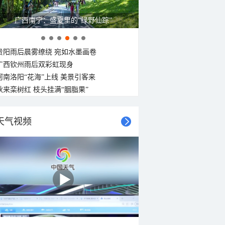
广西南宁：盛夏里的“绿野仙踪”
贵阳雨后晨雾缭绕 宛如水墨画卷
广西钦州雨后双彩虹现身
河南洛阳“花海”上线 美景引客来
秋来栾树红 枝头挂满“胭脂果”
天气视频