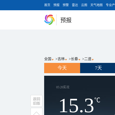
首页
预报
预警
雷达
云图
天气地图
专业产
预报
全国
>
吉林
>
长春
>
二道
今天
7天
05:20
实况
15.3
℃