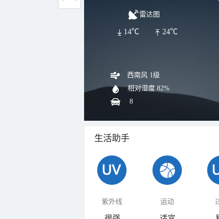
雷达图
14℃
24℃
西南风 1级
相对湿度
82%
8
生活助手
紫外线
运动
很强
适宜