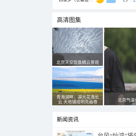
高清图集
北京天空现鱼鳞云景观
青海湖畔：湖光花海长
北京气温
云 天地铺成明亮画卷
新闻资讯
台风“灿鸿”