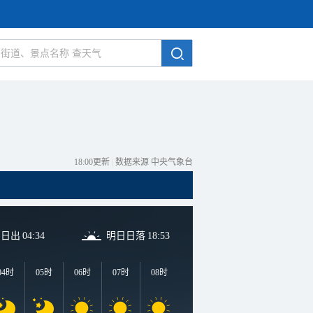
18:00更新
|
数据来源 中央气象台
日日出
04:34
明日日落
18:53
04时
05时
06时
07时
08时
09时
10时
11时
1