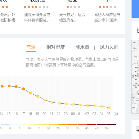
少外出，外
建议穿薄外套或
天气较好，适合
易感人群应适当
采取防护措
牛仔裤等服装。
擦洗汽车。
减少室外活动。
气温
相对湿度
降水量
风力风向
气温：表示大气冷热程度的物理量，气象上给出的气温是
指离地面1.5米高度上百叶箱中的空气温度。
(h)
14
15
16
17
18
19
20
21
22
23
00
01
02
03
04
05
-5
0
5
10
15
20
25
30
35
40
45
50