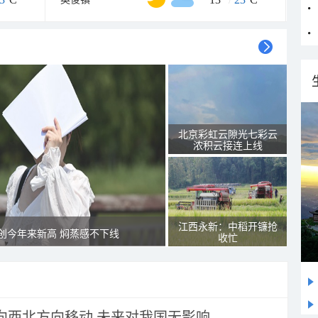
北京彩虹云隙光七彩云
浓积云接连上线
江西永新：中稻开镰抢
创今年来新高 焖蒸感不下线
收忙
将向西北方向移动 未来对我国无影响