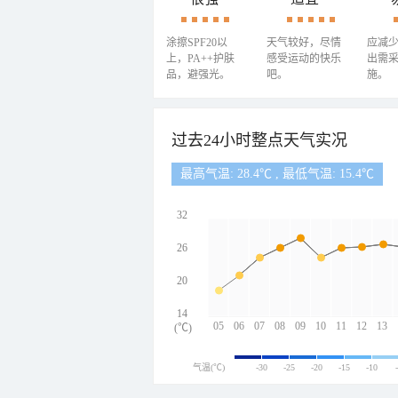
涂擦SPF20以
天气较好，尽情
应减
上，PA++护肤
感受运动的快乐
出需
品，避强光。
吧。
施。
过去24小时整点天气实况
最高气温: 28.4℃ , 最低气温: 15.4℃
32
26
20
14
05
06
07
08
09
10
11
12
13
(℃)
气温(℃)
-30
-25
-20
-15
-10