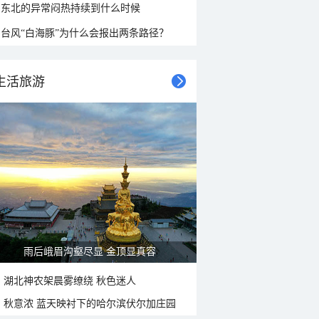
东北的异常闷热持续到什么时候
台风“白海豚”为什么会报出两条路径？
生活旅游
雨后峨眉沟壑尽显 金顶显真容
湖北神农架晨雾缭绕 秋色迷人
秋意浓 蓝天映衬下的哈尔滨伏尔加庄园