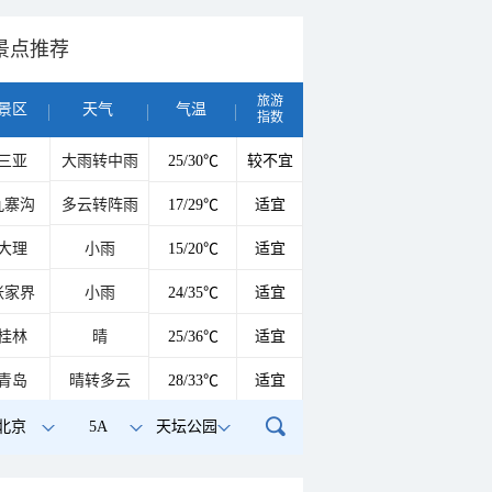
景点推荐
旅游
景区
天气
气温
指数
三亚
大雨转中雨
25/30℃
较不宜
九寨沟
多云转阵雨
17/29℃
适宜
大理
小雨
15/20℃
适宜
张家界
小雨
24/35℃
适宜
桂林
晴
25/36℃
适宜
青岛
晴转多云
28/33℃
适宜
北京
5A
天坛公园