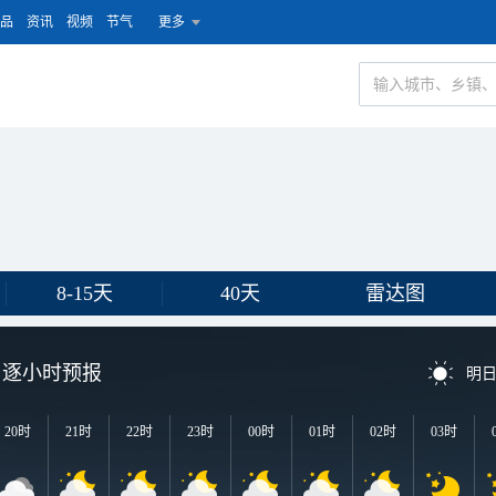
品
资讯
视频
节气
更多
8-15天
40天
雷达图
逐小时预报
明
20时
21时
22时
23时
00时
01时
02时
03时