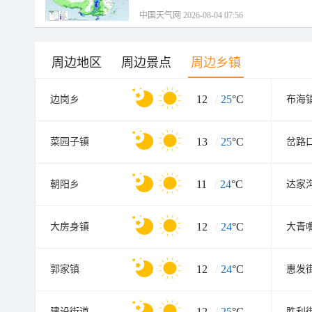
中国天气网 2026-08-04 07:56
周边地区
周边景点
周边乡镇
12
/
25
°C
边岗乡
布海
13
/
25
°C
菜园子镇
岔路
11
/
24
°C
朝阳乡
达家
12
/
24
°C
大房身镇
大青
12
/
24
°C
郭家镇
惠发
12
/
25
°C
建设街道
胜利