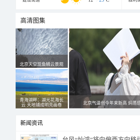
高清图集
北京天空现鱼鳞云景观
青海湖畔：湖光花海长
北京气温创今年来新高 焖蒸
云 天地铺成明亮画卷
新闻资讯
台风“灿鸿”将向偏西方向移