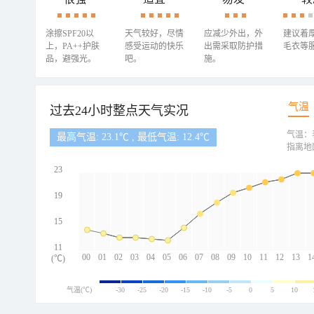
涂擦SPF20以
天气较好，尽情
应减少外出，外
建议着
上，PA++护肤
感受运动的快乐
出需采取防护措
毛衣等
品，避强光。
吧。
施。
气温
过去24小时整点天气实况
气温：
最高气温: 23.1℃ , 最低气温: 12.4℃
指离地
23
19
15
11
00
01
02
03
04
05
06
07
08
09
10
11
12
13
1
(℃)
气温(℃)
-30
-25
-20
-15
-10
-5
0
5
10