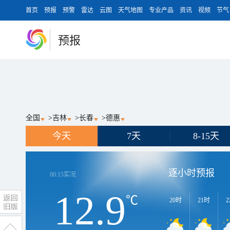
首页
预报
预警
雷达
云图
天气地图
专业产品
资讯
视频
节气
预报
全国
>
吉林
>
长春
>
德惠
今天
7天
8-15天
逐小时预报
00:15
实况
12.9
℃
20时
21时
2