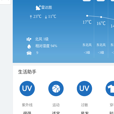
雷达图
23℃
11℃
17℃
16℃
1
北风 1级
东北风
东北风
东
相对湿度
94%
9
<3级
<3级
<
生活助手
紫外线
运动
过敏
穿
很强
适宜
易发
较