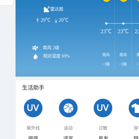
雷达图
29℃
20℃
23℃
23℃
2
南风 2级
南风
南风
相对湿度
69%
<3级
<3级
<
生活助手
紫外线
运动
过敏
穿
很强
适宜
易发
舒