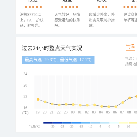
涂擦SPF20以
天气较好，尽情
应减少外出，外
建议穿
上，PA++护肤
感受运动的快乐
出需采取防护措
单裤等
品，避强光。
吧。
施。
气温
过去24小时整点天气实况
气温：
最高气温: 29.3℃ , 最低气温: 17.1℃
指离地
34
28
22
16
19
20
21
22
23
00
01
02
03
04
05
06
07
08
0
(℃)
气温(℃)
-30
-25
-20
-15
-10
-5
0
5
10