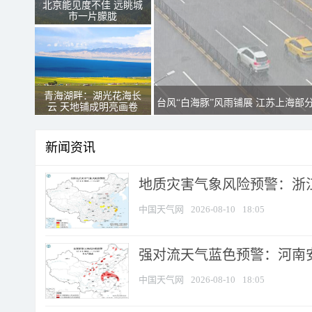
北京能见度不佳 远眺城
市一片朦胧
青海湖畔：湖光花海长
台风“白海豚”风雨铺展 江苏上海部
云 天地铺成明亮画卷
新闻资讯
地质灾害气象风险预警：浙江
中国天气网
2026-08-10
18:05
强对流天气蓝色预警：河南安徽
中国天气网
2026-08-10
18:05