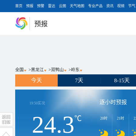
首页
预报
预警
雷达
云图
天气地图
专业产品
资讯
视频
节气
预报
全国
>
黑龙江
>
双鸭山
>
岭东
今天
7天
8-15天
逐小时预报
19:50
实况
24.3
℃
20时
21时
2